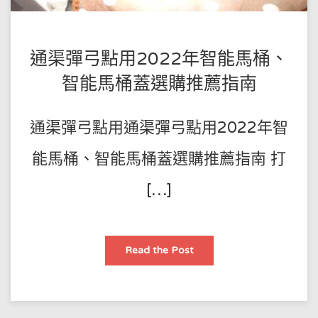
九
牧/
希
箭
智
POSTED
BY
通渠彈弓點用2022年智能馬桶、
能
馬
王
ON
桶
智能馬桶蓋選購推薦指南
選
師
2022-
購
指
傅
01-
南！
通渠彈弓點用通渠彈弓點用2022年智
62728207
12
能馬桶、智能馬桶蓋選購推薦指南 打
[…]
通
Read the Post
渠
彈
弓
點
用
2022