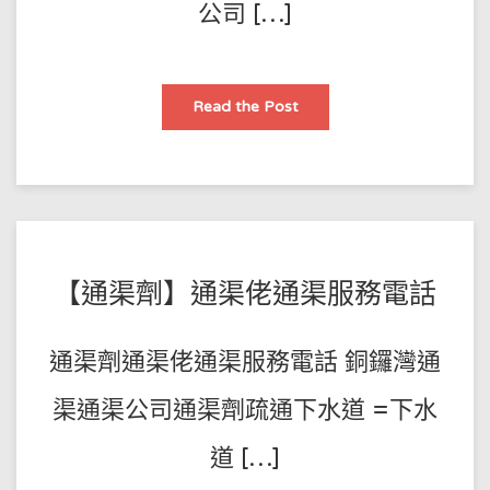
化
公司 […]
糞
池
清
理
☀
高
澳
Read the Post
壓
門
清
通
洗
渠
抽
佬
糞
下
62728207
水
道
地
漏
堵
塞
POSTED
BY
【通渠劑】通渠佬通渠服務電話
點
辦？
王
ON
下
水
師
2022-
道
通渠劑通渠佬通渠服務電話 銅鑼灣通
地
傅
04-
漏
反
17
渠通渠公司通渠劑疏通下水道 =下水
味
點
辦？
道 […]