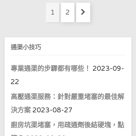
年
智
Posts
能
Page
Page
1
2
馬
pagination
桶、
智
能
馬
桶
蓋
選
通渠小技巧
購
推
薦
指
南
專業通渠的步驟都有哪些！
2023-09-
22
高壓通渠服務：針對嚴重堵塞的最佳解
決方案
2023-08-27
廚房坑渠堵塞，用疏通劑後結硬塊，點