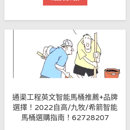
大
仙
通
渠
旺
角
附
近
疏
通
渠
快
速
上
門
疏
通
地
漏
修
馬
桶
POSTED
BY
通渠工程英文智能馬桶推薦+品牌
王
ON
選擇！2022自高/九牧/希箭智能
師
2022-
馬桶選購指南！62728207
傅
01-
12