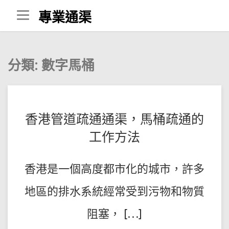
Skip
專業通渠
to
content
分類:
數字馬桶
POSTED
BY
香港管道疏通通渠，馬桶疏通的
王
ON
工作方法
師
2023-
傅
04-
香港是一個高度都市化的城市，許多
06
地區的排水系統經常受到污物和物質
阻塞， […]