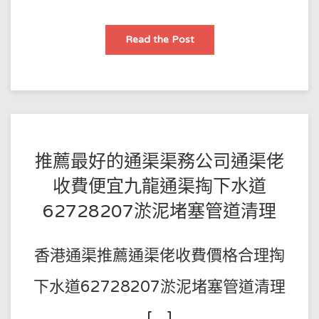
香
Read the Post
港
管
道
疏
通
通
渠，
馬
桶
疏
通
POSTED
BY
推薦最好的通渠渠務公司通渠佬
的
工
王
ON
作
收費便宜九龍通渠掏下水道
方
師
2022-
法
62728207淤泥堵塞管道清理
傅
07-
01
香港通渠推薦通渠佬收費價格合理掏
下水道62728207淤泥堵塞管道清理
[…]