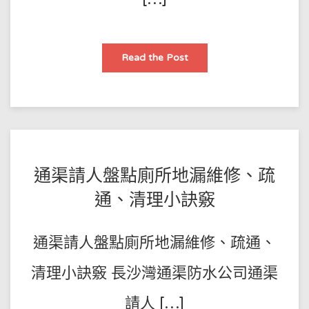
推
Read the Post
薦
最
好
的
通
渠
渠
務
公
司
通
POSTED
BY
通渠請人盤點廁所地漏維修、疏
渠
佬
王
ON
收
通、清理小訣竅
費
師
2022-
便
宜
傅
06-
九
通渠請人盤點廁所地漏維修、疏通、
龍
19
通
渠
掏
清理小訣竅 長沙灣通渠防水公司通渠
下
水
道
請人 […]
62728207