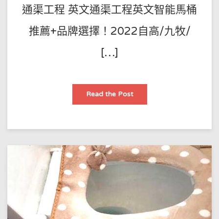
通渠工程 英文通渠工程英文智能馬桶
推薦+品牌選擇！2022自高/九牧/
[…]
通
Read the Post
渠
工
程
英
文
智
能
馬
桶
推
薦
+品
牌
選
擇！
2022
自
高/