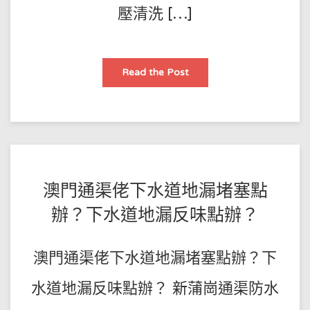
壓清洗 […]
通
Read the Post
渠
粉
香
港
專
業
疏
通
各
種
疑
POSTED
BY
澳門通渠佬下水道地漏堵塞點
難
下
王
ON
水
辦？下水道地漏反味點辦？
管
師
2022-
道
㈱
傅
05-
管
澳門通渠佬下水道地漏堵塞點辦？下
道
31
異
物
打
水道地漏反味點辦？ 新蒲崗通渠防水
撈