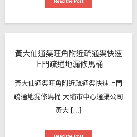
通
Read the Post
渠
屯
門
8
種
方
法，
教
你
自
己
POSTED
BY
黃大仙通渠旺角附近疏通渠快速
喺
家
王
ON
快
上門疏通地漏修馬桶
速
師
2022-
疏
通
傅
01-
渠！
黃大仙通渠旺角附近疏通渠快速上門
15
疏通地漏修馬桶 大埔市中心通渠公司
黃大 […]
黃
Read the Post