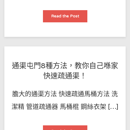
【通
Read the Post
渠
劑】
通
渠
佬
通
渠
服
務
電
話
POSTED
BY
通渠屯門8種方法，教你自己喺家
王
ON
快速疏通渠！
師
2022-
傅
03-
膽大的通渠方法 快速疏通馬桶方法 洗
29
潔精 管道疏通器 馬桶棍 鋼絲衣架 […]