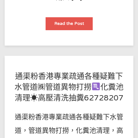
淤
泥
堵
塞
管
通
Read the Post
道
渠
清
請
理
人
盤
點
廁
所
地
漏
維
修、
POSTED
BY
通渠粉香港專業疏通各種疑難下
疏
通、
王
ON
清
水管道㈱管道異物打撈
化糞池
理
師
2022-
小
清理☀高壓清洗抽糞62728207
訣
傅
06-
竅
19
通渠粉香港專業疏通各種疑難下水管
道，管道異物打撈，化糞池清理，高