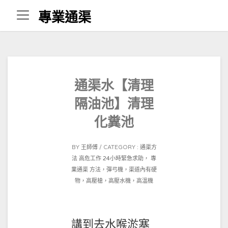
Skip
專業通渠
to
content
通渠水【清理
隔油池】清理
化糞池
POSTED
BY
王師傅
CATEGORY :
通渠方
ON
法
高危工作 24小時緊急求助， 專
2021-
業通渠 方法，彈弓機，渠道內有硬
02-
物，高壓槍，高壓水機，高溫機
14
講到去水喉淤塞