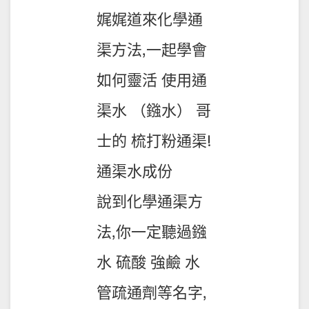
娓娓道來化學通
渠方法,一起學會
如何靈活 使用通
渠水 （鏹水） 哥
士的 梳打粉通渠!
通渠水成份
說到化學通渠方
法,你一定聽過鏹
水 硫酸 強鹼 水
管疏通劑等名字,