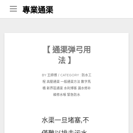
Skip
專業通渠
to
content
【 通渠弹弓用
法 】
POSTED
BY
王師傅
CATEGORY :
防水工
ON
程
高壓通渠
一般通渠方法
數字馬
2021-
桶
新界區通渠
水利博客
漏水修补
02-
維修水喉
緊急防水
15
水渠一旦堵塞,不