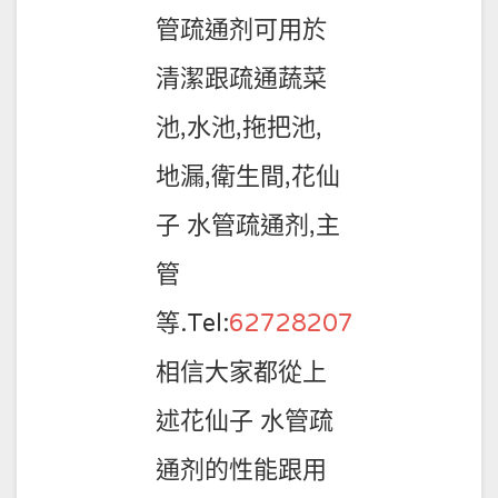
管疏通剂可用於
清潔跟疏通蔬菜
池,水池,拖把池,
地漏,衛生間,花仙
子 水管疏通剂,主
管
等.Tel:
62728207
相信大家都從上
述花仙子 水管疏
通剂的性能跟用