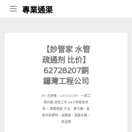
Skip
專業通渠
to
content
【妙管家 水管
疏通剂 比价】
62728207銅
鑼灣工程公司
POSTED
BY
王師傅
CATEGORY :
一般工
ON
程问题
高危工作 24小時緊急求
2021-
助， 專業通渠 方法，彈弓機，渠
02-
道內有硬物，高壓槍，高壓水機，
23
高溫機