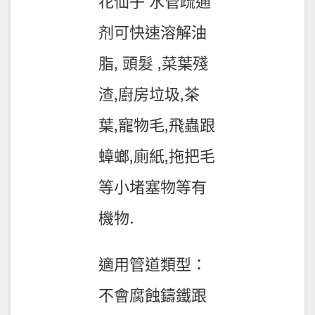
花仙子 水管疏通
剂可快速溶解油
脂, 頭髮 ,菜葉殘
渣,廚房垃圾,茶
葉,寵物毛,飛蟲跟
蟑螂,廁紙,拖把毛
等小堵塞物等有
機物.
適用管道類型：
不會腐蝕鑄鐵跟