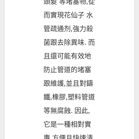
頭髮 等堵塞物,從
而實現花仙子 水
管疏通剂,強力殺
菌跟去除異味. 而
且還可能有效地
防止管道的堵塞
跟維護,並且對鑄
鐵,橡膠,塑料管道
等無腐蝕. 因此,
它是一種相對實
惠,方便且快速清