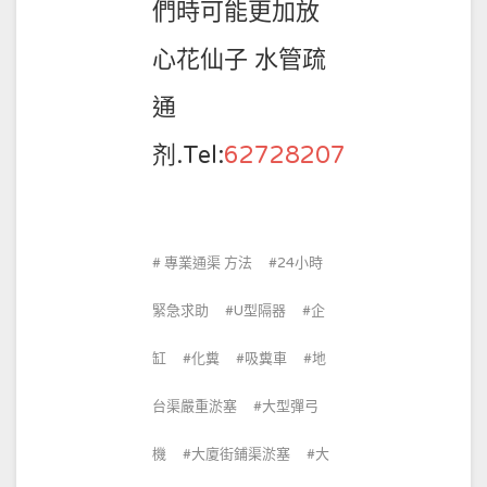
們時可能更加放
心花仙子 水管疏
通
剂.Tel:
62728207
專業通渠 方法
24小時
緊急求助
U型隔器
企
缸
化糞
吸糞車
地
台渠嚴重淤塞
大型彈弓
機
大廈街鋪渠淤塞
大