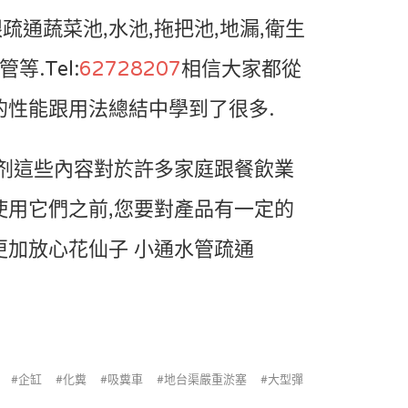
通蔬菜池,水池,拖把池,地漏,衛生
等.Tel:
62728207
相信大家都從
的性能跟用法總結中學到了很多.
通剂這些內容對於許多家庭跟餐飲業
使用它們之前,您要對產品有一定的
更加放心花仙子 小通水管疏通
企缸
化糞
吸糞車
地台渠嚴重淤塞
大型彈