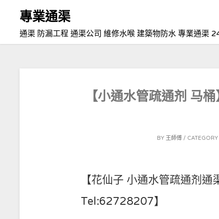
Skip
專業通渠
to
通渠 防漏工程 通渠公司 維修水喉 建築物防水 專業通渠 2
content
【小通水管疏通剂 马桶】
POSTED
BY
王師傅
CATEGORY 
ON
2021-
02-
【花仙子 小通水管疏通剂通
23
Tel:62728207】