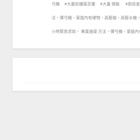
弓機
大廈街鋪渠淤塞
大量 頭髮
廚房星
法，彈弓機，渠道內有硬物，高壓槍，高壓水機
小時緊急求助， 專業通渠 方法，彈弓機，渠道