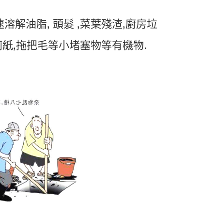
溶解油脂, 頭髮 ,菜葉殘渣,廚房垃
,廁紙,拖把毛等小堵塞物等有機物.