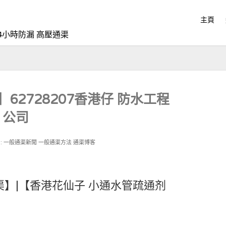
主頁
4小時防漏 高壓通渠
62728207香港仔 防水工程
公司
:
一般通渠新聞
一般通渠方法
通渠博客
渠】|【香港花仙子 小通水管疏通剂