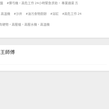
盤
彈弓機，高危工作 24小時緊急求助， 專業通渠 方
，高溫機
沙井
油污食物廚餘
浴缸
高危工作 24
內有硬物，高壓槍，高壓水機，高溫機
王師傅