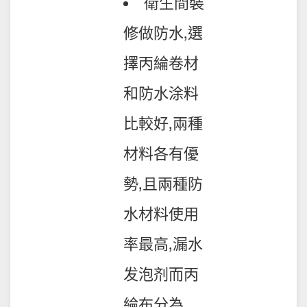
衛生間裝
修做防水,選
擇丙綸卷材
和防水涂料
比較好,兩種
材料各有優
勢,且兩種防
水材料使用
率最高,漏水
发泡剂而丙
綸布分為