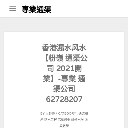
Skip
專業通渠
to
content
香港漏水风水
【粉嶺 通渠公
司 2021開
業】-專業 通
渠公司
62728207
POSTED
BY
王師傅
CATEGORY :
通渠服
ON
務
防水工程
高壓通渠
維修水喉
通
2021-
渠教學