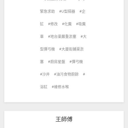
緊急求助
U型隔器
企
缸
修改
化糞
吸糞
車
地台渠嚴重淤塞
大
型彈弓機
大廈街鋪渠淤
塞
廚房星盤
彈弓機
沙井
油污食物廚餘
浴缸
維修水喉
王師傅