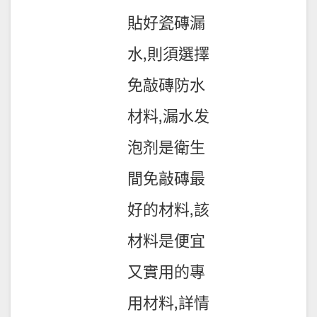
貼好瓷磚漏
水,則須選擇
免敲磚防水
材料,漏水发
泡剂是衛生
間免敲磚最
好的材料,該
材料是便宜
又實用的專
用材料,詳情