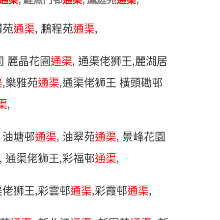
通渠
, 鯉魚門邨
通渠
, 鳳庭苑
通渠
,
鑽苑
通渠
, 鵬程苑
通渠
,
司 麗晶花園
通渠
, 通渠佬狮王,麗湖居
渠
,樂雅苑
通渠
,通渠佬狮王 橫頭磡邨
渠
,
, 油塘邨
通渠
, 油翠苑
通渠
, 景峰花園
, 通渠佬狮王,彩福邨
通渠
,
通渠佬狮王,彩雲邨
通渠
,彩霞邨
通渠
,