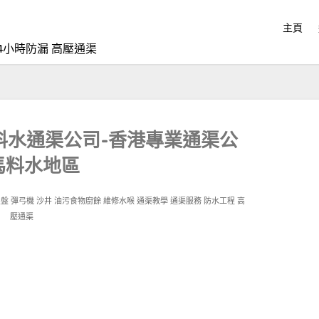
主頁
4小時防漏 高壓通渠
馬料水通渠公司-香港專業通渠公
馬料水地區
星盤
彈弓機
沙井
油污食物廚餘
維修水喉
通渠教學
通渠服務
防水工程
高
壓通渠