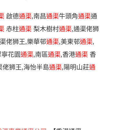
渠
啟德
通渠
,南昌
通渠
牛頭角
通渠
通
渠
赤柱
通渠
梨木樹村
通渠
,通渠佬狮
渠佬狮王,樂華邨
通渠
,美東邨
通渠
,
 翠寧花園
通渠
,南區
通渠
,香港
通渠
香
渠佬狮王,海怡半島
通渠
,陽明山莊
通