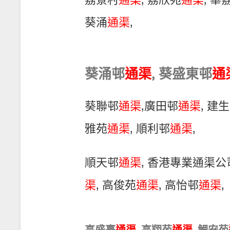
荔景村
通渠
, 荔欣苑
通渠
, 華
葵涌
通渠
,
葵涌邨
通渠
, 葵盛東邨
通
葵聯邨
通渠
,廣田邨
通渠
, 建
雅苑
通渠
, 順利邨
通渠
,
順天邨
通渠
, 香港專業通渠公
渠
, 高俊苑
通渠
, 高怡邨
通渠
,