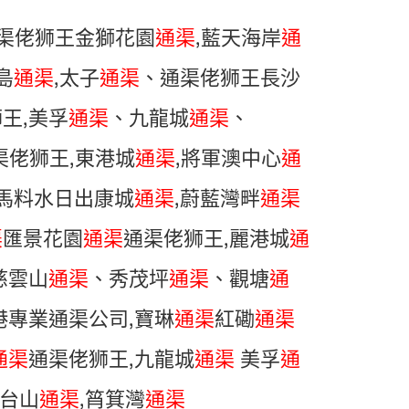
7,通渠佬狮王金獅花園
通渠
,藍天海岸
通
島
通渠
,太子
通渠
、通渠佬狮王長沙
王,美孚
通渠
、九龍城
通渠
、
渠佬狮王,東港城
通渠
,將軍澳中心
通
馬料水日出康城
通渠
,蔚藍灣畔
通渠
渠
匯景花園
通渠
通渠佬狮王,麗港城
通
慈雲山
通渠
、秀茂坪
通渠
、觀塘
通
港專業通渠公司,寶琳
通渠
紅磡
通渠
通渠
通渠佬狮王,九龍城
通渠
美孚
通
台山
通渠
,筲箕灣
通渠