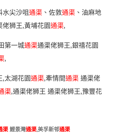
料水尖沙咀
通渠
、佐敦
通渠
、油麻地
渠佬狮王,黃埔花園
通渠
,
沙田第一城
通渠
通渠佬狮王,銀禧花園
渠
,
,太湖花園
通渠
,牽情間
通渠
通渠佬
通渠
,通渠佬狮王 通渠佬狮王,豫豐花
通渠
鯉景灣
通渠
,美孚新邨
通渠