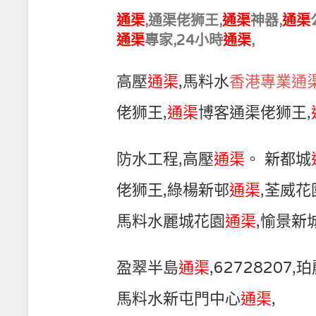
通渠
,通渠佬狮王,
通渠
神器,
通渠
通渠
專家,24小時
通渠
,
高壓
通渠
,馬料水
香港專業通
佬狮王,
通渠
博客通渠佬狮王,
防水工程,高壓
通渠
。 新都城
佬狮王,綠楊新邨
通渠
,荃威花
馬料水麗城花園
通渠
,愉景新
盈翠半島
通渠
,62728207,
馬料水新屯門中心
通渠
,