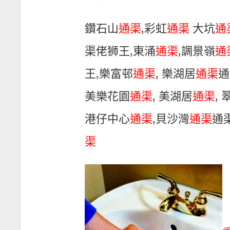
鑽石山
通渠
,彩虹
通渠
大坑
通
渠佬狮王,東涌
通渠
,調景嶺
通
王,樂富邨
通渠
, 樂湖居
通渠
通
美樂花園
通渠
, 美湖居
通渠
,
港仔中心
通渠
,貝沙灣
通渠
通
渠