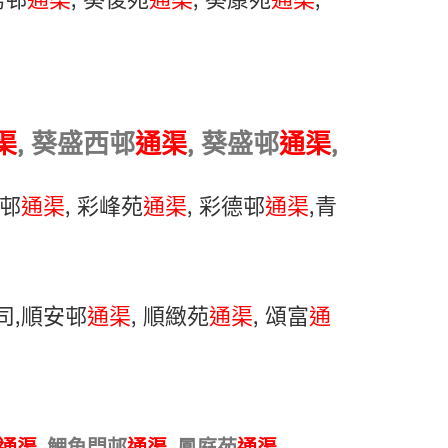
荔邨
通渠
, 葵俊苑
通渠
, 葵康苑
通渠
,
渠
, 葵盛西邨
通渠
, 葵盛邨
通渠
,
生邨
通渠
, 彩峰苑
通渠
, 彩德邨
通渠
,青
司,順安邨
通渠
, 順緻苑
通渠
, 頌富
通