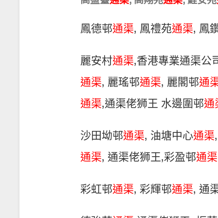
高盛臺
通渠
, 高翔苑
通渠
, 鯉安苑
鳳德邨
通渠
, 鳳禮苑
通渠
, 鳳
麗安村
通渠
,香港專業通渠公
通渠
, 麗瑤邨
通渠
, 麗閣邨
通
通渠
,通渠佬狮王 水邊圍邨
通
沙田坳邨
通渠
, 油塘中心
通渠
通渠
, 通渠佬狮王,彩盈邨
通渠
彩虹邨
通渠
, 彩輝邨
通渠
, 