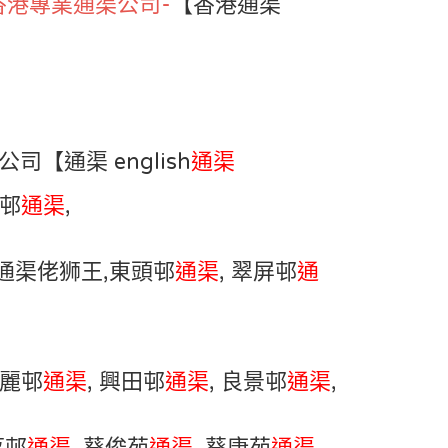
香港專業通渠公司-
【香港通渠
司【通渠 english
通渠
屋邨
通渠
,
通渠佬狮王,東頭邨
通渠
, 翠屏邨
通
油麗邨
通渠
, 興田邨
通渠
, 良景邨
通渠
,