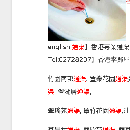
english
通渠
】香港專業通渠公
Tel:62728207】香港李鄭
竹園南邨
通渠
, 置樂花園
通渠
渠
, 翠湖居
通渠
,
翠瑤苑
通渠
, 翠竹花園
通渠
,