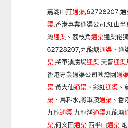
嘉湖山莊
通渠
,6272820
渠
,香港專業通渠公司,紅山半
灣
通渠
、荔枝角
通渠
通渠佬狮
62728207,九龍塘
通渠
、通
渠
將軍澳廣場
通渠
,天晉
通渠
香港專業通渠公司映灣園
通
渠
黃大仙
通渠
、彩虹
通渠
、
渠
、馬料水,將軍澳
通渠
、香
九龍
通渠
九龍灣
通渠
九龍塘
渠
,何文田
通渠
西半山
通渠
炮