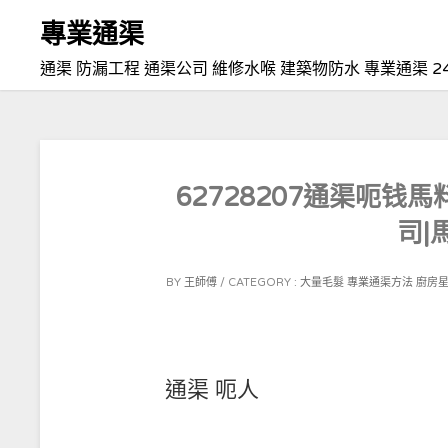
Skip
專業通渠
to
通渠 防漏工程 通渠公司 維修水喉 建築物防水 專業通渠 2
content
62728207通渠呃钱
司|
POSTED
BY
王師傅
CATEGORY :
大量毛髮
專業通渠方法
廚房
ON
2021-
09-
02
通渠 呃人