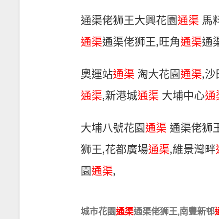
通渠佬狮王大興花園
通渠
馬
通渠
通渠佬狮王,旺角
通渠
通
奧運站
通渠
淘大花園
通渠
,
通渠
,新港城
通渠
大埔中心
通
大埔八號花園
通渠
通渠佬狮王
狮王,花都廣場
通渠
,維景灣畔
園
通渠
,
城市花園
通渠
通渠佬狮王,南豐新邨