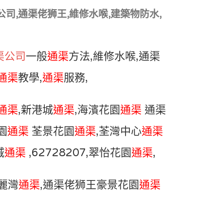
公司,通渠佬狮王,維修水喉,建築物防水,
渠公司
一般
通渠
方法,維修水喉,通渠
通渠
教學,
通渠
服務,
通渠
,新港城
通渠
,海濱花園
通渠
通渠
園
通渠
荃景花園
通渠
,荃灣中心
通渠
城
通渠
,62728207,翠怡花園
通渠
,
珀麗灣
通渠
,通渠佬狮王豪景花園
通渠