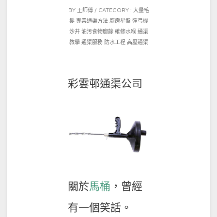
POSTED
BY
王師傅
CATEGORY :
大量毛
ON
髮
專業通渠方法
廚房星盤
彈弓機
2021-
沙井
油污食物廚餘
維修水喉
通渠
10-
教學
通渠服務
防水工程
高壓通渠
01
彩雲邨通渠公司
關於
馬桶
，曾經
有一個笑話。