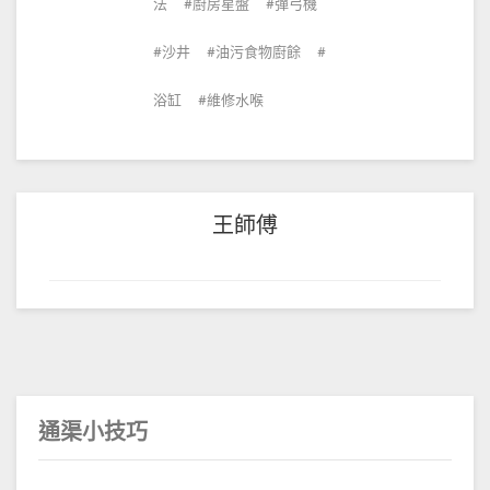
法
廚房星盤
彈弓機
沙井
油污食物廚餘
浴缸
維修水喉
王師傅
通渠小技巧