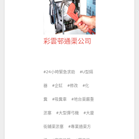
彩雲邨通渠公司
24小時緊急求助
U型隔
器
企缸
修改
化
糞
吸糞車
地台渠嚴重
淤塞
大型彈弓機
大廈
街鋪渠淤塞
專業通渠方