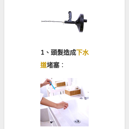
1、頭髮造成
下水
道
堵塞
：