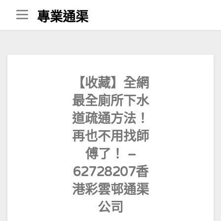
Skip
專業通渠
to
content
【收藏】全網
最全廁所下水
道疏通方法！
再也不用找師
傅了！ –
62728207香
港彩雲邨通渠
公司