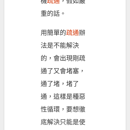
機
疏通
，假如嚴
重的話。
用簡單的
疏通
辦
法是不能解決
的，會出現剛疏
通了又會堵塞，
通了堵，堵了
通，這樣是種惡
性循環，要想徹
底解決只能是使