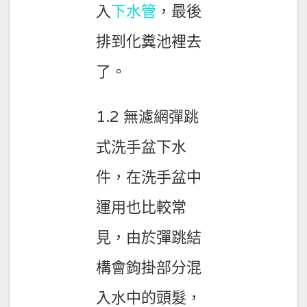
入
下水管
，最後
排到化糞池裡去
了。
1.2 無濾網彈跳
式洗手盆下水
件，在洗手盆中
運用也比較常
見，由於彈跳結
構會鉤掛部分混
入水中的頭髮，