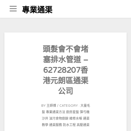
Skip
專業通渠
to
content
頭髮會不會堵
塞排水管道 –
62728207香
港元朗區通渠
公司
POSTED
BY
王師傅
CATEGORY :
大量毛
ON
髮
專業通渠方法
廚房星盤
彈弓機
2021-
沙井
油污食物廚餘
維修水喉
通渠
10-
教學
通渠服務
防水工程
高壓通渠