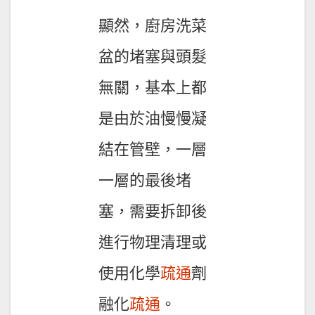
顯然，廚房洗菜
盆的堵塞與頭髮
無關，基本上都
是由於油慢慢凝
結在管壁，一層
一層的最後堵
塞，需要拆卸後
進行物理清理或
使用化學
疏通
劑
融化
疏通
。