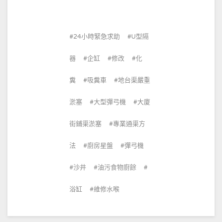
24小時緊急求助
U型隔
器
企缸
修改
化
糞
吸糞車
地台渠嚴重
淤塞
大型彈弓機
大廈
街鋪渠淤塞
專業通渠方
法
廚房星盤
彈弓機
沙井
油污食物廚餘
浴缸
維修水喉