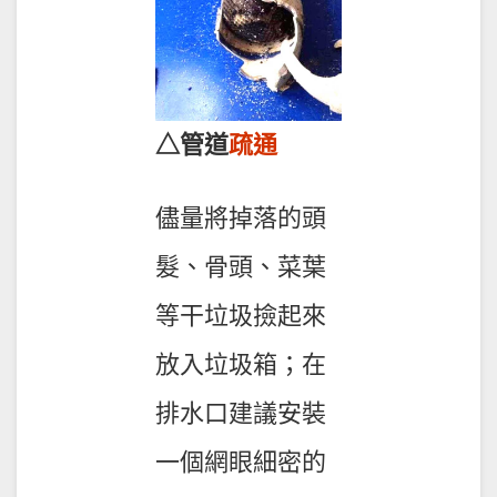
△管道
疏通
儘量將掉落的頭
髮、骨頭、菜葉
等干垃圾撿起來
放入垃圾箱；在
排水口建議安裝
一個網眼細密的