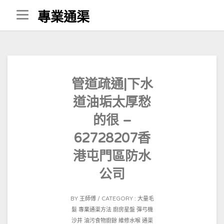
Skip
專業通渠
to
content
管道疏通|下水
道油垢太厚愁
的很 –
62728207香
港屯門區防水
公司
POSTED
BY
王師傅
CATEGORY :
大量毛
ON
髮
專業通渠方法
廚房星盤
彈弓機
2021-
沙井
油污食物廚餘
維修水喉
通渠