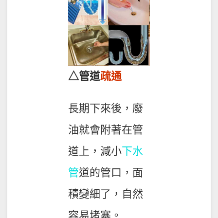
△管道
疏通
長期下來後，廢
油就會附著在管
道上，減小
下水
管
道的管口，面
積變細了，自然
容易堵塞。