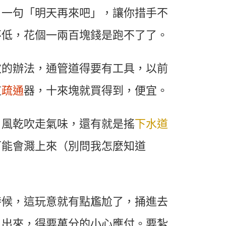
，一句「明天再來吧」，讓你措手不
不低，花個一兩百塊錢是跑不了了。
效的辦法，通管道得要有工具，以前
道
疏通
器，十來塊就買得到，便宜。
、風乾吹走氣味，還有就是搖
下水道
可能會濺上來（別問我怎麼知道
時候，這玩意就有點尷尬了，捅進去
」出來，得要萬分的小心應付。要紮