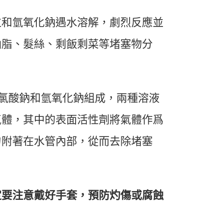
粒和氫氧化鈉遇水溶解，劇烈反應並
油脂、髮絲、剩飯剩菜等堵塞物分
氯酸鈉和氫氧化鈉組成，兩種溶液
氣體，其中的表面活性劑將氣體作爲
勻附著在水管內部，從而去除堵塞
定要注意戴好手套，預防灼傷或腐蝕