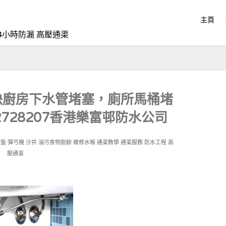
主頁
4小時防漏 高壓通渠
決廚房下水管堵塞，廁所馬桶堵
2728207香港樂富邨防水公司
星盤
彈弓機
沙井
油污食物廚餘
維修水喉
通渠教學
通渠服務
防水工程
高
壓通渠