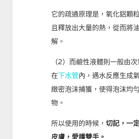
它的疏通原理是，氧化鋁顆
且釋放出大量的熱，從而將
解。
（2）而鹼性液體則一般由次
在
下水管
內，遇水反應生成
緻密泡沫捕獲，使得泡沫均
物。
所以使用的時候，
切記，一
皮膚，愛護雙手。