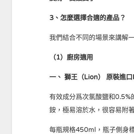
3、怎麼選擇合適的產品？
我們結合不同的場景來講解
（1）廚房適用
一、 獅王（Lion） 原裝進
有效成分爲次氯酸鹽和0.5
銨，極易溶於水，很容易附
每瓶規格450ml，瓶子側身