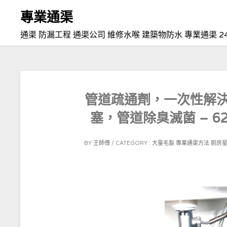
Skip
專業通渠
to
通渠 防漏工程 通渠公司 維修水喉 建築物防水 專業通渠 2
content
管道疏通劑，一次性解
塞，管道除臭滅菌 – 6
POSTED
BY
王師傅
CATEGORY :
大量毛髮
專業通渠方法
廚房
ON
2021-
10-
12