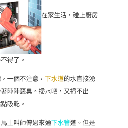
在家生活，碰上廚房
得不得了。
灌
，一個不注意，
下水道
的水直接湧
發著陣陣惡臭。掃水吧，又掃不出
點點吸乾。
，馬上叫師傅過來通
下水管
道。但是