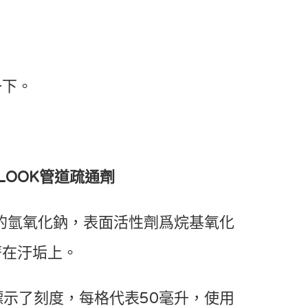
一下。
口LOOK管道疏通劑
%的氫氧化鈉，表面活性劑爲烷基氧化
著在汙垢上。
標示了刻度，每格代表50毫升，使用