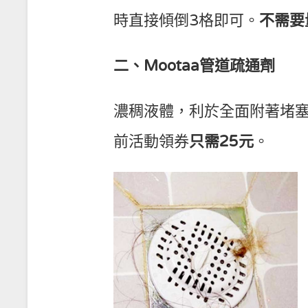
時直接傾倒3格即可。
不需要
二、Mootaa管道疏通劑
濃稠液體，利於全面附著堵
前活動領券
只需25元
。