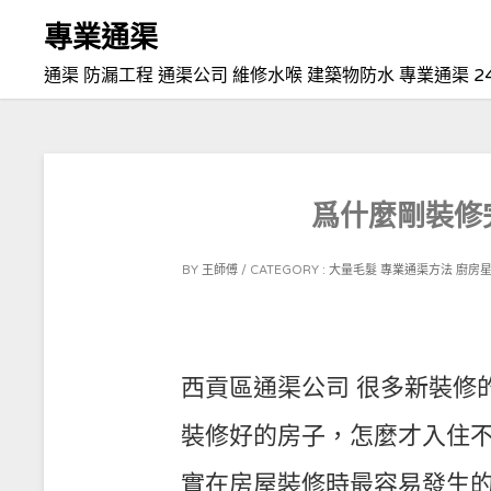
Skip
專業通渠
to
通渠 防漏工程 通渠公司 維修水喉 建築物防水 專業通渠 2
content
爲什麼剛裝修
POSTED
BY
王師傅
CATEGORY :
大量毛髮
專業通渠方法
廚房
ON
2021-
11-
02
西貢區通渠公司 很多新裝修
裝修好的房子，怎麼才入住
實在房屋裝修時最容易發生