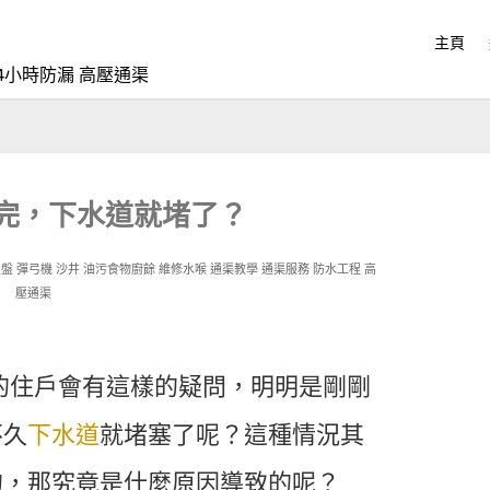
主頁
4小時防漏 高壓通渠
完，下水道就堵了？
星盤
彈弓機
沙井
油污食物廚餘
維修水喉
通渠教學
通渠服務
防水工程
高
壓通渠
的住戶會有這樣的疑問，明明是剛剛
不久
下水道
就堵塞了呢？這種情況其
的，那究竟是什麼原因導致的呢？