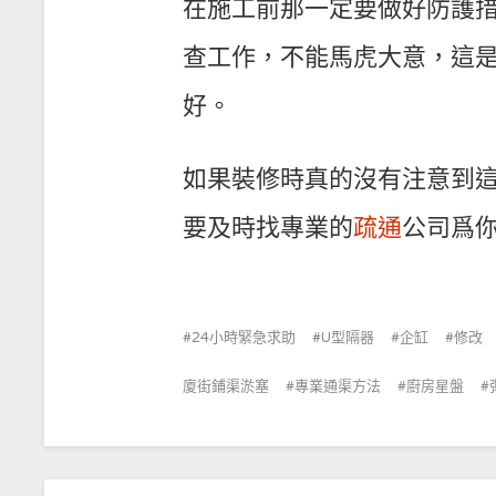
在施工前那一定要做好防護
查工作，不能馬虎大意，這
好。
如果裝修時真的沒有注意到
要及時找專業的
疏通
公司爲
24小時緊急求助
U型隔器
企缸
修改
廈街鋪渠淤塞
專業通渠方法
廚房星盤