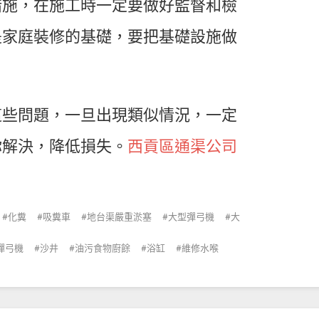
措施，在施工時一定要做好監督和檢
是家庭裝修的基礎，要把基礎設施做
這些問題，一旦出現類似情況，一定
你解決，降低損失。
西貢區通渠公司
化糞
吸糞車
地台渠嚴重淤塞
大型彈弓機
大
彈弓機
沙井
油污食物廚餘
浴缸
維修水喉