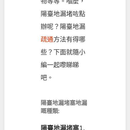
物等等。嗰麼，
陽臺地漏堵咗點
辦呢？陽臺地漏
疏通
方法有得哪
些？下面就隨小
編一起嚟睇睇
吧。
陽臺地漏堵塞
地漏
嘅種類:
陽臺地漏堵塞
1.