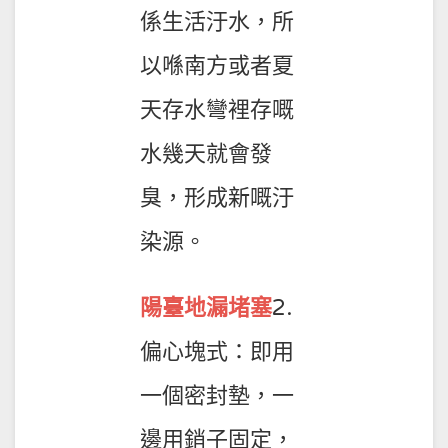
係生活汙水，所
以喺南方或者夏
天存水彎裡存嘅
水幾天就會發
臭，形成新嘅汙
染源。
陽臺地漏堵塞
2.
偏心塊式：即用
一個密封墊，一
邊用銷子固定，