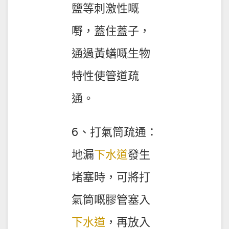
鹽等刺激性嘅
嘢，蓋住蓋子，
通過黃蟮嘅生物
特性使管道疏
通。
6、打氣筒疏通：
地漏
下水道
發生
堵塞時，可將打
氣筒嘅膠管塞入
下水道
，再放入