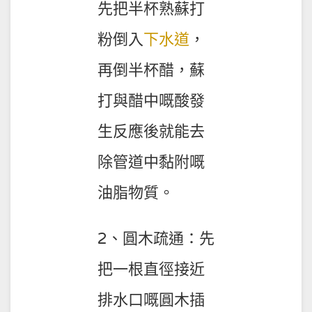
先把半杯熟蘇打
粉倒入
下水道
，
再倒半杯醋，蘇
打與醋中嘅酸發
生反應後就能去
除管道中黏附嘅
油脂物質。
2、圓木疏通：先
把一根直徑接近
排水口嘅圓木插