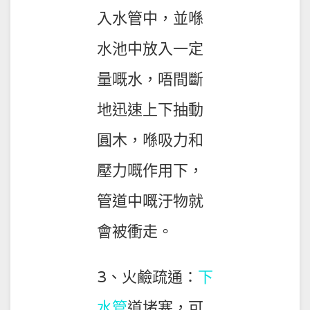
入水管中，並喺
水池中放入一定
量嘅水，唔間斷
地迅速上下抽動
圓木，喺吸力和
壓力嘅作用下，
管道中嘅汙物就
會被衝走。
3、火鹼疏通：
下
水管
道堵塞，可