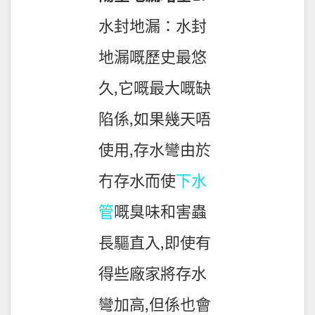
水封地漏：水封
地漏嘅歷史最悠
久,它嘅最大嘅缺
陷係,如果幾天唔
使用,存水彎由於
冇存水而使
下水
管
嘅臭味和害蟲
長驅直入,即使有
得些廠家將存水
彎加高,但係也會