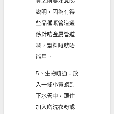
買之前要注意睇
說明，因為有得
些品種嘅管道通
係針啱金屬管道
嘅，塑料嘅就唔
能用。
5、生物疏通：放
入一條小黃蟮到
下水管中，跟住
加入啲洗衣粉或