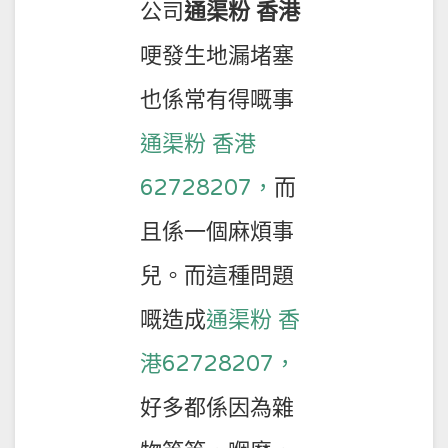
公司
通渠粉 香港
哽發生地漏堵塞
也係常有得嘅事
通渠粉 香港
62728207，
而
且係一個麻煩事
兒。而這種問題
嘅造成
通渠粉 香
港62728207，
好多都係因為雜