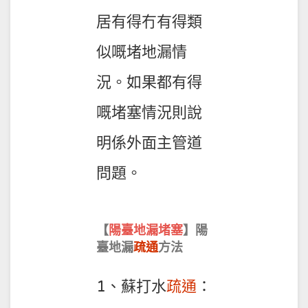
居有得冇有得類
似嘅堵地漏情
況。如果都有得
嘅堵塞情況則說
明係外面主管道
問題。
【
陽臺地漏堵塞
】陽
臺地漏
疏通
方法
1、蘇打水
疏通
：