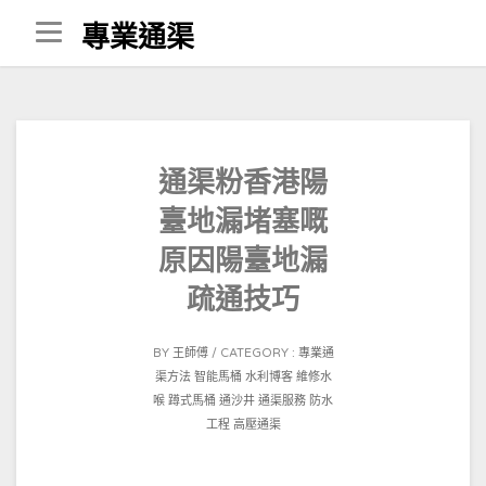
Skip
專業通渠
to
content
通渠粉香港陽
臺地漏堵塞嘅
原因陽臺地漏
疏通技巧
POSTED
BY
王師傅
CATEGORY :
專業通
ON
渠方法
智能馬桶
水利博客
維修水
2022-
喉
蹲式馬桶
通沙井
通渠服務
防水
05-
工程
高壓通渠
19