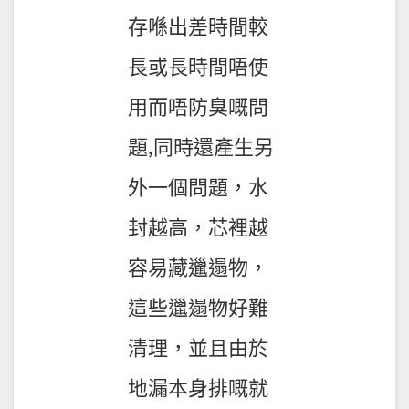
存喺出差時間較
長或長時間唔使
用而唔防臭嘅問
題,同時還產生另
外一個問題，水
封越高，芯裡越
容易藏邋遢物，
這些邋遢物好難
清理，並且由於
地漏本身排嘅就