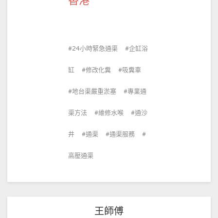
香港
24小時緊急通渠
企缸浴
缸
修改化糞
吸糞車
地台渠嚴重淤塞
專業通
渠方法
維修水喉
通沙
井
通渠
通渠服務
高壓通渠
王師傅