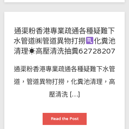
通
渠
渠
務
公
司
通
POSTED
BY
通渠粉香港專業疏通各種疑難下
渠
佬
王
ON
收
水管道㈱管道異物打撈
化糞池
費
師
2022-
便
清理☀高壓清洗抽糞62728207
宜
傅
06-
九
龍
19
通
渠
通渠粉香港專業疏通各種疑難下水管
掏
下
水
道，管道異物打撈，化糞池清理，高
道
62728207
淤
壓清洗 […]
泥
堵
塞
管
道
清
理
通
Read the Post
渠
粉