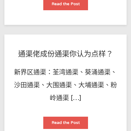
厨
Read the Post
房
通
渠
通
渠
点
做
效
果
点
样！
POSTED
BY
通渠佬成份通渠你认为点样？
王
ON
師
2023-
新界区通渠：荃湾通渠、葵涌通渠、
傅
02-
02
沙田通渠、大围通渠、大埔通渠、粉
岭通渠 […]
通
Read the Post
渠
佬