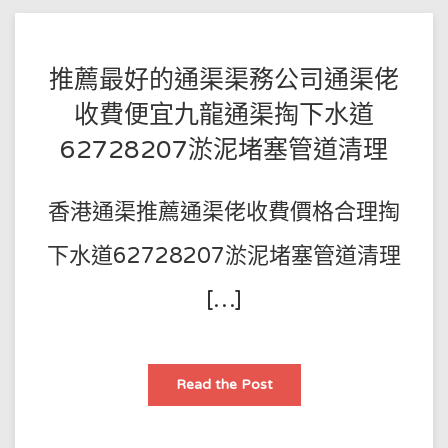
通
嘅
日
常
經
POSTED
BY
推薦最好的通渠渠務公司通渠佬
歷
王
ON
收費便宜九龍通渠掏下水道
師
2022-
62728207淤泥堵塞管道清理
傅
07-
01
香港通渠推薦通渠佬收費價格合理掏
下水道62728207淤泥堵塞管道清理
[…]
推
Read the Post
薦
最
好
的