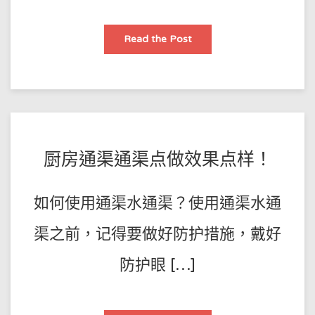
香
Read the Post
港
管
道
疏
通
通
渠，
馬
桶
疏
通
POSTED
BY
厨房通渠通渠点做效果点样！
的
工
王
ON
作
方
師
2023-
法
如何使用通渠水通渠？使用通渠水通
傅
02-
02
渠之前，记得要做好防护措施，戴好
防护眼 […]