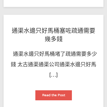
水
管
堵
塞
點
算，
我
將
POSTED
BY
通渠水邊只好馬桶塞咗疏通需要
妙
招
王
ON
傳
幾多錢
授
師
2022-
于
你
傅
07-
通渠水邊只好馬桶堵了疏通需要多少
21
錢 太古通渠通渠公司通渠水邊只好馬
[…]
通
Read the Post
渠
水
邊