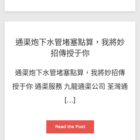
收
費
鴨
脷
洲
坑
渠
疏
通
POSTED
BY
通渠炮下水管堵塞點算，我將妙
高
壓
王
ON
通
招傳授于你
渠
師
2022-
鴨
脷
傅
07-
洲
通渠炮下水管堵塞點算，我將妙招傳
廁
21
所
坑
渠
授于你 通渠服務 九龍通渠公司 荃灣通
疏
通
[…]
通
Read the Post
渠
炮
下