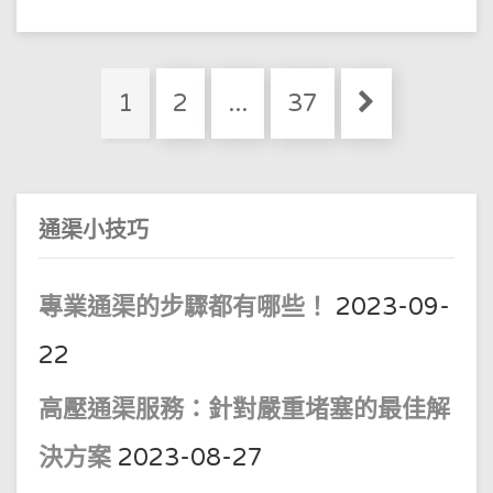
抽
62728207
糞
大
62728207
埔
墟
通
Posts
渠
Page
Page
Page
1
2
...
37
公
pagination
司
通渠小技巧
專業通渠的步驟都有哪些！
2023-09-
22
高壓通渠服務：針對嚴重堵塞的最佳解
決方案
2023-08-27