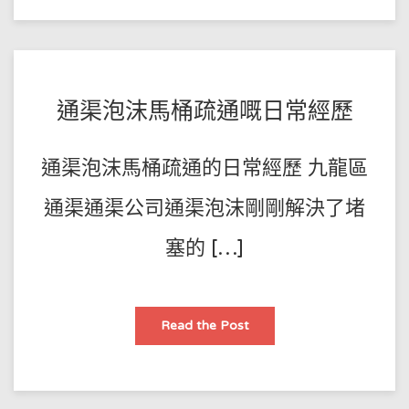
只
好
馬
桶
塞
咗
疏
通
POSTED
BY
通渠泡沫馬桶疏通嘅日常經歷
需
要
王
ON
幾
多
師
2022-
錢
通渠泡沫馬桶疏通的日常經歷 九龍區
傅
07-
08
通渠通渠公司通渠泡沫剛剛解決了堵
塞的 […]
通
Read the Post
渠
泡
沫
馬
桶
疏