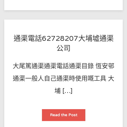
香
港
專
業
疏
通
各
種
疑
POSTED
BY
通渠電話62728207大埔墟通渠
難
下
王
ON
水
公司
管
師
2022-
道
㈱
傅
01-
管
大尾篤通渠通渠電話通渠目錄 恆安邨
道
21
異
物
打
通渠一般人自己通渠時使用嘅工具 大
撈
化
埔 […]
糞
池
清
理
☀
高
通
Read the Post
壓
渠
清
電
洗
話