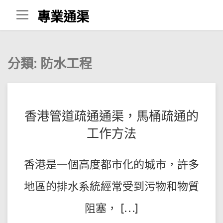
Skip
專業通渠
to
content
分類:
防水工程
POSTED
BY
香港管道疏通通渠，馬桶疏通的
王
ON
工作方法
師
2023-
傅
04-
香港是一個高度都市化的城市，許多
06
地區的排水系統經常受到污物和物質
阻塞， […]