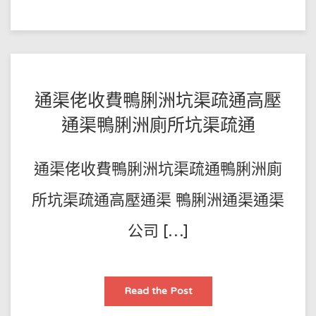
成
份
通
渠
你
认
为
点
样？
POSTED
BY
通渠佬收費鴨脷洲坑渠疏通高壓
王
ON
通渠鴨脷洲廁所坑渠疏通
師
2023-
傅
01-
通渠佬收費鴨脷洲坑渠疏通鴨脷洲廁
20
所坑渠疏通高壓通渠 鴨脷洲通渠通渠
公司 […]
通
Read the Post
渠
佬