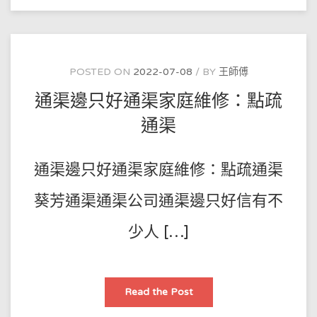
渠
家
庭
維
修|
馬
桶
POSTED ON
2022-07-08
BY
王師傅
疏
通
通渠邊只好通渠家庭維修：點疏
方
法
通渠
通渠邊只好通渠家庭維修：點疏通渠
葵芳通渠通渠公司通渠邊只好信有不
少人 […]
通
Read the Post
渠
邊