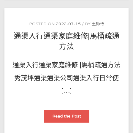
馬
桶
塞
咗
疏
通
POSTED ON
2022-07-15
BY
王師傅
需
要
通渠入行通渠家庭維修|馬桶疏通
幾
多
錢
方法
通渠入行通渠家庭維修 |馬桶疏通方法
秀茂坪通渠通渠公司通渠入行日常使
[…]
通
Read the Post
渠
入
行
通