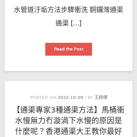
務！
水管道汙垢方法步驟衝洗 銅鑼灣通渠
通渠 […]
【通
Read the Post
渠
佬
收
費】
旺
角
通
渠
管
道
疏
POSTED ON
2022-10-09
BY
王師傅
通
清
【通渠專家3種通渠方法】馬桶衝
理
疏
通
水慢無力冇漩渦下水慢的原因是
下
水
什麼呢？香港通渠大王教你最好
管
道