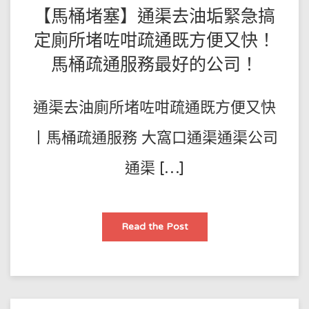
通
通
【馬桶堵塞】通渠去油垢緊急搞
渠
渠！
佬
講
定廁所堵咗咁疏通既方便又快！
述
疏
馬桶疏通服務最好的公司！
通
渠
方
法！
通渠去油廁所堵咗咁疏通既方便又快
丨馬桶疏通服務 大窩口通渠通渠公司
通渠 […]
【馬
Read the Post
桶
堵
塞】
通
渠
去
油
垢