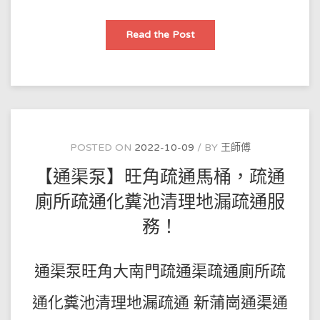
通
Read the Post
渠
cp
一
分
鐘
疏
通
渠
方
法：
POSTED ON
2022-10-09
BY
王師傅
【通渠泵】旺角疏通馬桶，疏通
廁所疏通化糞池清理地漏疏通服
務！
通渠泵旺角大南門疏通渠疏通廁所疏
通化糞池清理地漏疏通 新蒲崗通渠通