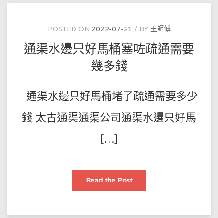
點
算，
我
將
POSTED ON
2022-07-21
BY
王師傅
妙
招
通渠水邊只好馬桶塞咗疏通需要
傳
授
于
幾多錢
你
通渠水邊只好馬桶堵了疏通需要多少
錢 太古通渠通渠公司通渠水邊只好馬
[…]
通
Read the Post
渠
水
邊
只
好