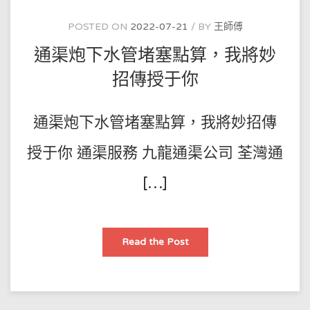
緊
急
搞
POSTED ON
2022-07-21
BY
王師傅
定
廁
通渠炮下水管堵塞點算，我將妙
所
堵
咗
招傳授于你
咁
疏
通
既
通渠炮下水管堵塞點算，我將妙招傳
方
便
又
快！
授于你 通渠服務 九龍通渠公司 荃灣通
馬
桶
疏
[…]
通
服
務
最
好
的
通
Read the Post
公
渠
司！
炮
下
水
管
堵
塞