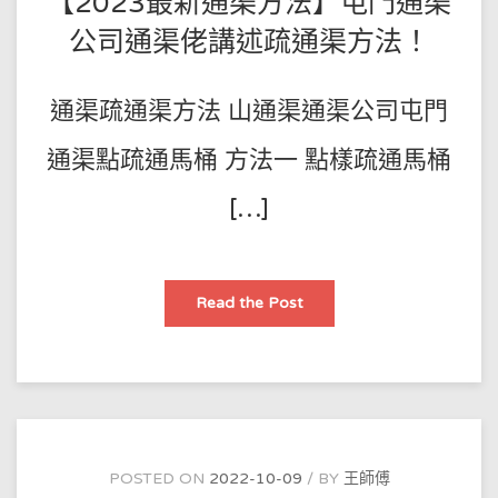
【2023最新通渠方法】屯門通渠
無
力
公司通渠佬講述疏通渠方法！
冇
漩
渦
下
通渠疏通渠方法 山通渠通渠公司屯門
水
慢
的
原
通渠點疏通馬桶 方法一 點樣疏通馬桶
因
是
什
[…]
麼
呢？
香
港
通
渠
【2023
Read the Post
大
最
王
新
教
通
你
渠
最
方
好
法】
的
屯
通
門
渠
通
辦
渠
法
公
POSTED ON
2022-10-09
BY
王師傅
緊
司
急