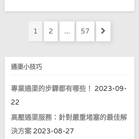
只
好
通
渠
家
庭
Posts
維
Page
Page
Page
1
2
...
57
修：
pagination
點
疏
通
渠
通渠小技巧
專業通渠的步驟都有哪些！
2023-09-
22
高壓通渠服務：針對嚴重堵塞的最佳解
決方案
2023-08-27