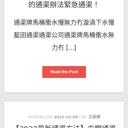
汙
的通渠辦法緊急通渠！
垢
方
法
步
通渠牌馬桶衝水慢無力冇漩渦下水慢
驟
簡
單
12
藍田通渠通渠公司通渠牌馬桶衝水無
種
辦
法！
力冇 […]
【通
Read the Post
渠
專
家
3
種
通
渠
方
法】
馬
桶
POSTED ON
2022-10-09
BY
王師傅
衝
水
慢