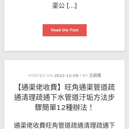
渠公 […]
【通
Read the Post
渠
泵】
旺
角
疏
通
馬
桶，
疏
通
廁
POSTED ON
2022-10-09
BY
王師傅
所
疏
【通渠佬收費】旺角通渠管道疏
通
化
糞
通清理疏通下水管道汙垢方法步
池
清
驟簡單12種辦法！
理
地
漏
疏
通
通渠佬收費旺角管道疏通清理疏通下
服