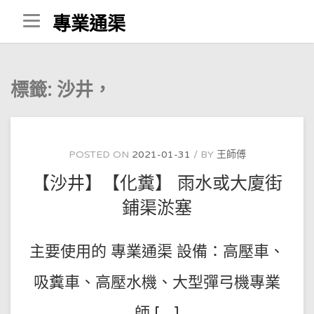
Skip
專業通渠
to
content
標籤:
沙井，
POSTED ON
2021-01-31
BY
王師傅
【沙井】【化糞】 雨水或大廈街
鋪渠淤塞
主要使用的 專業通渠 設備：高壓車、
吸糞車、高壓水機、大型彈弓機專業
師 […]