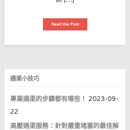
【沙
Read the Post
井】
【化
糞】
雨
水
或
大
廈
街
鋪
渠
淤
塞
通渠小技巧
專業通渠的步驟都有哪些！
2023-09-
22
高壓通渠服務：針對嚴重堵塞的最佳解