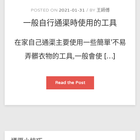
POSTED ON
2021-01-31
BY
王師傅
一般自行通渠時使用的工具
在家自己通渠主要使用一些簡單’不易
弄髒衣物的工具,一般會使 […]
一
Read the Post
般
自
行
通
渠
時
使
用
的
工
具