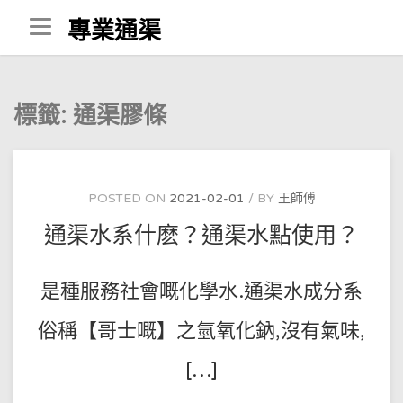
Skip
專業通渠
to
content
標籤:
通渠膠條
POSTED ON
2021-02-01
BY
王師傅
通渠水系什麽？通渠水點使用？
是種服務社會嘅化學水.通渠水成分系
俗稱【哥士嘅】之氫氧化鈉,沒有氣味,
[…]