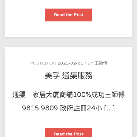
通
Read the Post
渠
水
系
什
麽？
通
渠
水
點
使
用？
POSTED ON
2021-02-01
BY
王師傅
美孚 通渠服務
通渠｜家居大厦商舖100%成功王師傅
9815 9809 政府註冊24小 […]
美
Read the Post