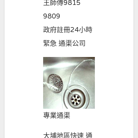
王師傅9815
9809
政府註冊24小時
緊急 通渠公司
專業通渠
大埔地區快速 通