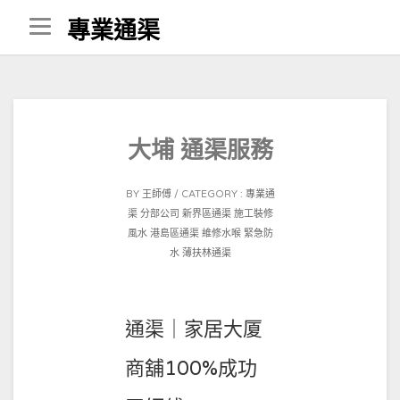
Skip
專業通渠
to
content
大埔 通渠服務
POSTED
BY
王師傅
CATEGORY :
專業通
ON
渠 分部公司
新界區通渠
施工裝修
2021-
風水
港島區通渠
維修水喉
緊急防
02-
水
薄扶林通渠
01
通渠｜家居大厦
商舖100%成功