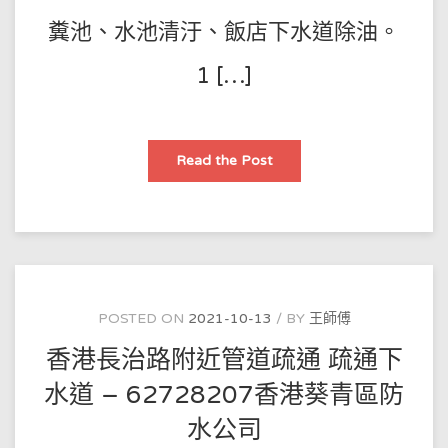
糞池、水池清汙、飯店下水道除油。
1 […]
全
Read the Post
城
管
道
疏
通
承
接
家
庭
疏
通
POSTED ON
2021-10-13
BY
王師傅
業
務
香港長治路附近管道疏通 疏通下
–
62728207
香
水道 – 62728207香港葵青區防
港
觀
水公司
塘
區