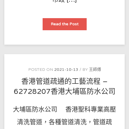
香
Read the Post
港
排
汙
管
道
疏
通
的
日
常
養
POSTED ON
2021-10-13
BY
王師傅
護
–
香港管道疏通的工藝流程 –
62728207
香
港
62728207香港大埔區防水公司
橫
頭
磡
防
大埔區防水公司 香港聖科專業高壓
水
公
司
清洗管道，各種管道清洗，管道疏