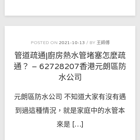
疏
通|
馬
桶
疏
通
方
法
【啄
木
POSTED ON
2021-10-13
BY
王師傅
鳥
家
管道疏通|廚房熱水管堵塞怎麼疏
庭
維
修】
通？ – 62728207香港元朗區防
–
62728207
水公司
香
港
葵
青
區
元朗區防水公司 不知道大家有沒有遇
防
水
公
到過這種情況，就是家庭中的水管本
司
來是 […]