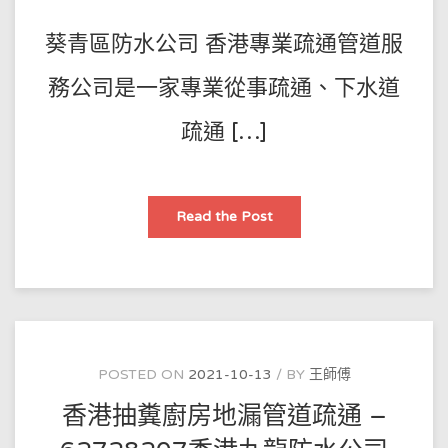
防
水
公
葵青區防水公司 香港專業疏通管道服
司
務公司是一家專業從事疏通、下水道
疏通 […]
香
Read the Post
港
長
治
路
附
近
管
道
疏
通
疏
POSTED ON
2021-10-13
BY
王師傅
通
下
香港抽糞廚房地漏管道疏通 –
水
道
–