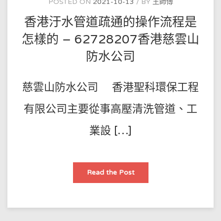
POSTED ON
2021-10-13
BY
王師傅
糞
公
香港汙水管道疏通的操作流程是
司
–
62728207
怎樣的 – 62728207香港慈雲山
香
港
防水公司
觀
塘
區
防
水
慈雲山防水公司 香港聖科環保工程
公
司
有限公司主要從事高壓清洗管道、工
業設 […]
香
Read the Post
港
汙
水
管
道
疏
通