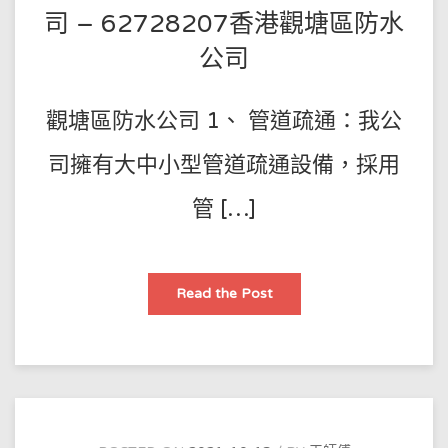
九
司 – 62728207香港觀塘區防水
龍
防
公司
水
公
司
觀塘區防水公司 1、 管道疏通：我公
司擁有大中小型管道疏通設備，採用
管 […]
香
Read the Post
港
市
管
道
疏
通
高
壓
清
洗
抽