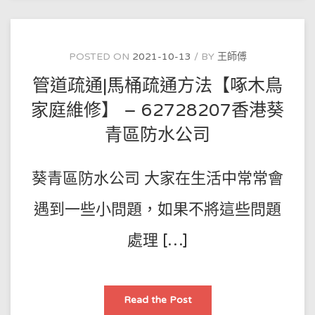
的
方
法
–
62728207
香
POSTED ON
2021-10-13
BY
王師傅
港
富
管道疏通|馬桶疏通方法【啄木鳥
山
邨
防
家庭維修】 – 62728207香港葵
水
公
青區防水公司
司
葵青區防水公司 大家在生活中常常會
遇到一些小問題，如果不將這些問題
處理 […]
管
Read the Post
道