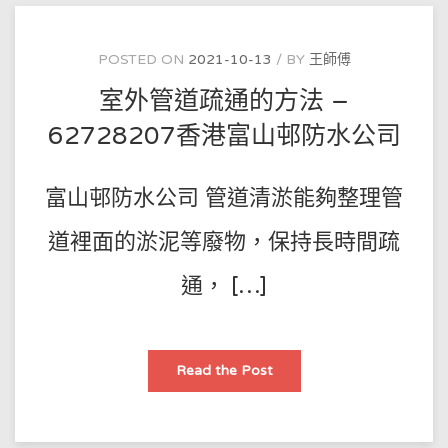
的
操
作
流
POSTED ON
2021-10-13
BY
王師傅
程
是
室外管道疏通的方法 –
怎
樣
的
62728207香港富山邨防水公司
–
62728207
香
港
富山邨防水公司 管道清淤能夠整理管
慈
雲
山
防
道裡面的淤泥等廢物，保持長時間疏
水
公
司
通， […]
室
Read the Post
外
管
道
疏
通