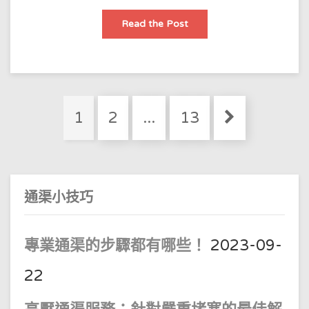
管
Read the Post
道
疏
通|
廚
房
熱
水
管
Posts
堵
Page
Page
Page
1
2
...
13
塞
pagination
怎
麼
疏
通？
–
62728207
香
通渠小技巧
港
元
朗
區
防
專業通渠的步驟都有哪些！
2023-09-
水
公
司
22