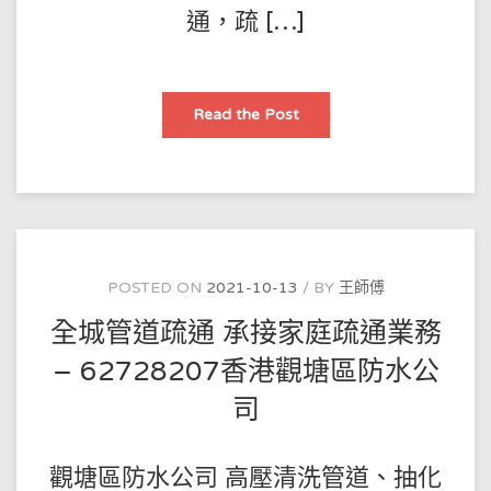
通，疏 […]
香
Read the Post
港
管
道
疏
通
的
工
藝
流
程
–
POSTED ON
2021-10-13
BY
王師傅
62728207
香
全城管道疏通 承接家庭疏通業務
港
大
埔
– 62728207香港觀塘區防水公
區
防
司
水
公
司
觀塘區防水公司 高壓清洗管道、抽化