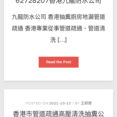
62728207香港九龍防水公司
62728207
香
港
葵
九龍防水公司 香港抽糞廚房地漏管道
青
區
防
水
疏通 香港專業從事管道疏通、管道清
公
司
洗 […]
香
Read the Post
港
抽
糞
廚
房
地
漏
管
道
疏
通
POSTED ON
2021-10-13
BY
王師傅
–
62728207
香港市管道疏通高壓清洗抽糞公
香
港