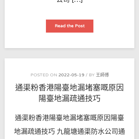
澳
Read the Post
門
通
渠
佬
下
水
道
地
漏
堵
塞
POSTED ON
2022-05-19
BY
王師傅
點
辦？
通渠粉香港陽臺地漏堵塞嘅原因
下
水
道
陽臺地漏疏通技巧
地
漏
反
味
通渠粉香港陽臺地漏堵塞嘅原因陽臺
點
辦？
地漏疏通技巧 九龍塘通渠防水公司通