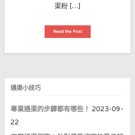
渠粉 […]
通
Read the Post
渠
粉
香
港
陽
臺
地
漏
堵
塞
嘅
原
因
通渠小技巧
陽
臺
地
漏
疏
專業通渠的步驟都有哪些！
2023-09-
通
技
巧
22