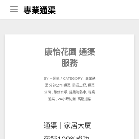
Skip
專業通渠
to
content
康怡花園 通渠
服務
POSTED
BY
王師傅
CATEGORY :
專業通
ON
渠 分部公司
通渠, 防漏工程, 通渠
2021-
公司 , 維修水喉, 建築物防水, 專業
02-
通渠 , 24小時防漏, 高壓通渠
01
通渠｜家居大厦