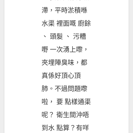
滯，平時淤積喺
水渠 裡面嘅 廚餘
、 頭髮 、 污糟
嘢 一次湧上嚟，
夾埋陣臭味，都
真係好頂心頂
肺。不過問題嚟
啦， 要 點樣通渠
呢？ 衛生間沖唔
到水 點算？有咩