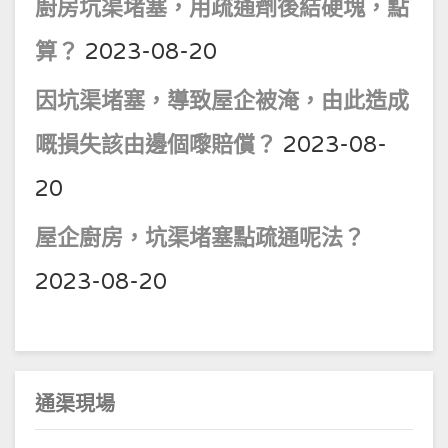
廚房坑渠堵塞，用疏通劑後結硬塊，點
算？
2023-08-20
因坑渠堵塞，導致屋企被淹，由此造成
嘅損失該由邊個嚟賠償？
2023-08-
20
屋企廚房，坑渠堵塞點疏通呢法？
2023-08-20
通渠現場