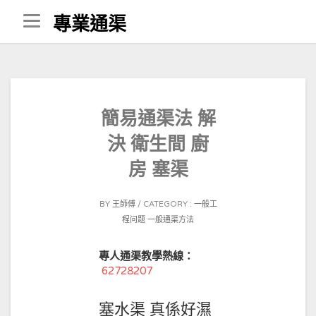
Skip
專業通渠
to
content
簡易通渠法 解
決 衛生間 廚
房 塞渠
POSTED
BY
王師傅
CATEGORY :
一般工
ON
程问题
一般通渠方法
2021-
02-
專人通渠教學熱線：
01
62728207
塞水渠 真係好濕