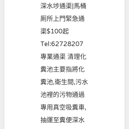
15
深水埗通渠|馬桶
厠所上門緊急通
渠$100起
Tel:62728207
專業通渠 清理化
糞池主要指將化
糞池,衛生間,污水
池裡的污物通過
專用真空吸糞車,
抽運至糞便深水