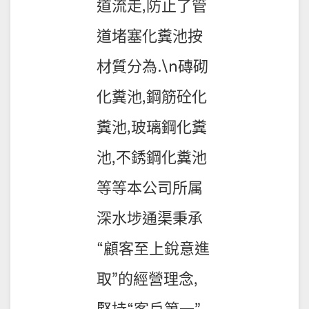
道流走,防止了管
道堵塞化糞池按
材質分為.\n磚砌
化糞池,鋼筋砼化
糞池,玻璃鋼化糞
池,不銹鋼化糞池
等等本公司所属
深水埗通渠秉承
“顧客至上銳意進
取”的經營理念,