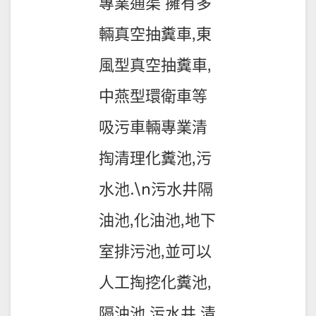
專業通渠 擁有多
輛真空抽糞車,東
風型真空抽糞車,
中燕型環衛車等
吸污車輛專業清
掏清理化糞池,污
水池.\n污水井隔
油池,化油池,地下
室排污池,並可以
人工掏挖化糞池,
隔油池,污水井,清