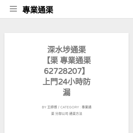
Skip
專業通渠
to
content
深水埗通渠
【渠 專業通渠
62728207】
上門24小時防
漏
POSTED
BY
王師傅
CATEGORY :
專業通
ON
渠 分部公司
通渠方法
2021-
02-