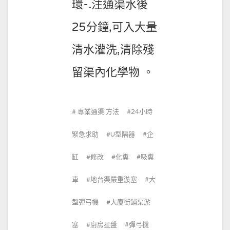
環-.注通渠水後
25分鐘,可入大量
清水灌洗,清除殘
留渠內化學物 。
專業通渠 方法
24小時
緊急求助
U型隔器
企
缸
修改
化糞
吸糞
車
地台渠嚴重淤塞
大
型彈弓機
大廈街鋪渠淤
塞
廚房星盤
彈弓機