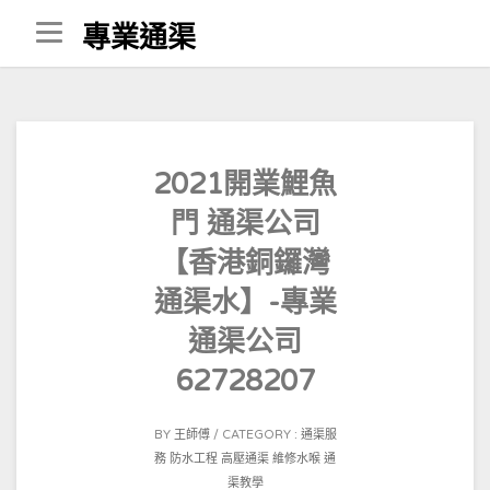
Skip
專業通渠
to
content
2021開業鯉魚
門 通渠公司
【香港銅鑼灣
通渠水】-專業
通渠公司
62728207
POSTED
BY
王師傅
CATEGORY :
通渠服
ON
務
防水工程
高壓通渠
維修水喉
通
2021-
渠教學