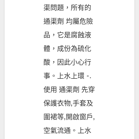
渠問題，所有的
通渠劑 均屬危險
品，它是腐蝕液
體，成份為硫化
酸，因此小心行
事。上水上環 -.
使用 通渠劑 先穿
保護衣物,手套及
圍裙等,開啟窗戶,
空氣流通。上水