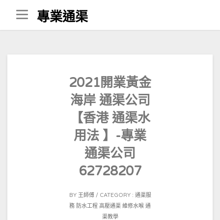
Skip
專業通渠
to
content
2021開業黃金
海岸 通渠公司
【香港 通渠水
用法 】-專業
通渠公司
62728207
POSTED
BY
王師傅
CATEGORY :
通渠服
ON
務
防水工程
高壓通渠
維修水喉
通
2021-
渠教學