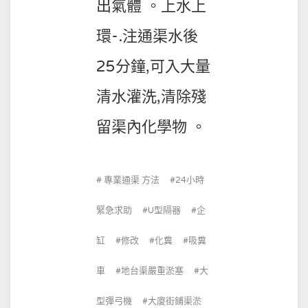
出氣體 。上水上
環-.注通渠水後
25分鐘,可入大量
清水灌洗,清除殘
留渠內化學物 。
專業通渠 方法
24小時
緊急求助
U型隔器
企
缸
修改
化糞
吸糞
車
地台渠嚴重淤塞
大
型彈弓機
大廈街鋪渠淤