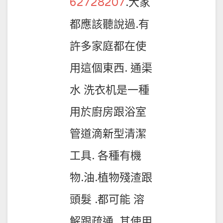
62728207
.大家
都應該聽說過.有
許多家庭都在使
用這個東西. 通渠
水 洗衣机是一種
用於廚房跟浴室
管道滴新型清潔
工具. 各種有機
物.油.植物殘渣跟
頭髮 .都可能 溶
解跟疏通 .其使用