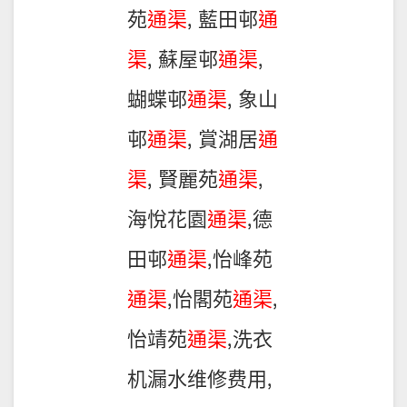
苑
通渠
, 藍田邨
通
渠
, 蘇屋邨
通渠
,
蝴蝶邨
通渠
, 象山
邨
通渠
, 賞湖居
通
渠
, 賢麗苑
通渠
,
海悅花園
通渠
,德
田邨
通渠
,怡峰苑
通渠
,怡閣苑
通渠
,
怡靖苑
通渠
,洗衣
机漏水维修费用,