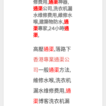
修费用,
通渠
神器,
通渠
公司,洗衣机漏
水维修费用,維修水
喉,建築物防水,
通
渠
專家,24小時
通
渠
,
高壓
通渠
,落路下
香港專業通渠公
司
一般
通渠
方法,
維修水喉,洗衣机
漏水维修费用,
通
渠
博客洗衣机漏