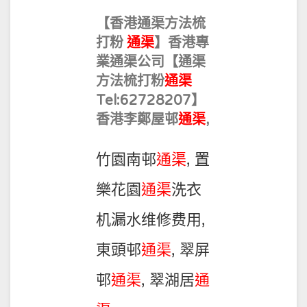
02
【香港通渠方法梳
打粉
通渠
】香港專
業通渠公司【通渠
方法梳打粉
通渠
Tel:62728207】
香港李鄭屋邨
通渠
,
竹園南邨
通渠
, 置
樂花園
通渠
洗衣
机漏水维修费用,
東頭邨
通渠
, 翠屏
邨
通渠
, 翠湖居
通