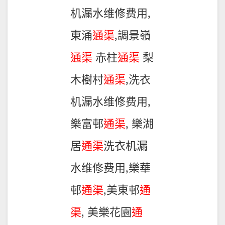
机漏水维修费用,
東涌
通渠
,調景嶺
通渠
赤柱
通渠
梨
木樹村
通渠
,洗衣
机漏水维修费用,
樂富邨
通渠
, 樂湖
居
通渠
洗衣机漏
水维修费用,樂華
邨
通渠
,美東邨
通
渠
, 美樂花園
通