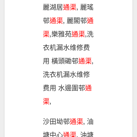
麗湖居
通渠
, 麗瑤
邨
通渠
, 麗閣邨
通
渠
,樂雅苑
通渠
,洗
衣机漏水维修费
用 橫頭磡邨
通渠
,
洗衣机漏水维修
费用 水邊圍邨
通
渠
,
沙田坳邨
通渠
, 油
塘中心
通渠
, 油塘