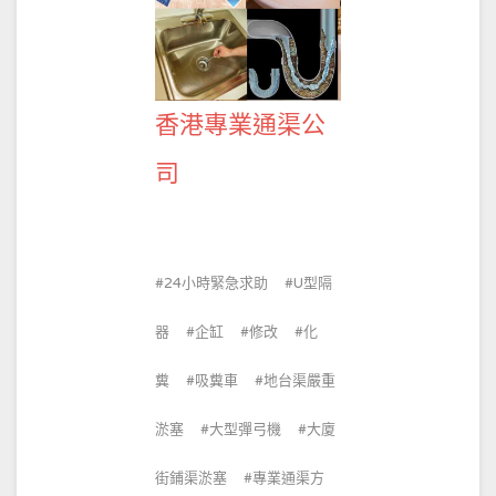
香港專業通渠公
司
24小時緊急求助
U型隔
器
企缸
修改
化
糞
吸糞車
地台渠嚴重
淤塞
大型彈弓機
大廈
街鋪渠淤塞
專業通渠方