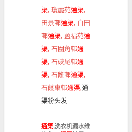
渠
, 瓊麗苑
通渠
,
田景邨
通渠
, 白田
邨
通渠
, 盈福苑
通
渠
, 石圍角邨
通
渠
, 石硤尾邨
通
渠
, 石籬邨
通渠
,
石蔭東邨
通渠
,
通
渠粉头发
通渠
,洗衣机漏水维