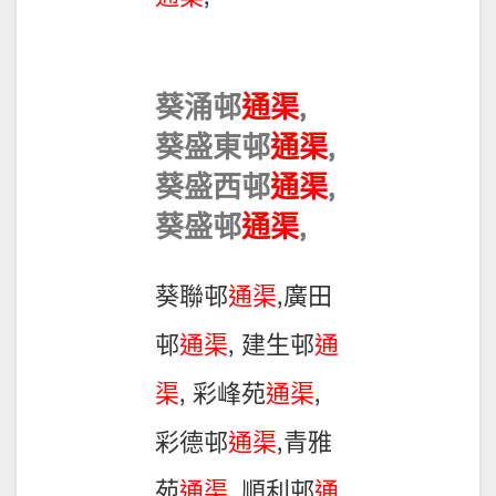
葵涌邨
通渠
,
葵盛東邨
通渠
,
葵盛西邨
通渠
,
葵盛邨
通渠
,
葵聯邨
通渠
,廣田
邨
通渠
, 建生邨
通
渠
, 彩峰苑
通渠
,
彩德邨
通渠
,青雅
苑
通渠
, 順利邨
通