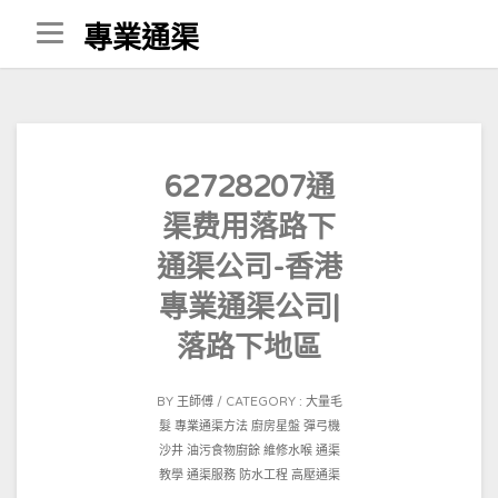
Skip
專業通渠
to
content
62728207通
渠费用落路下
通渠公司-香港
專業通渠公司|
落路下地區
POSTED
BY
王師傅
CATEGORY :
大量毛
ON
髮
專業通渠方法
廚房星盤
彈弓機
2021-
沙井
油污食物廚餘
維修水喉
通渠
09-
教學
通渠服務
防水工程
高壓通渠