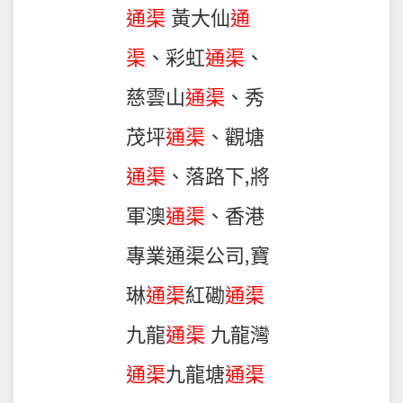
通渠
黃大仙
通
渠
、彩虹
通渠
、
慈雲山
通渠
、秀
茂坪
通渠
、觀塘
通渠
、落路下,將
軍澳
通渠
、香港
專業通渠公司,寶
琳
通渠
紅磡
通渠
九龍
通渠
九龍灣
通渠
九龍塘
通渠