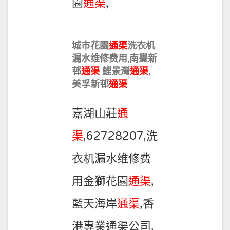
園
通渠
,
城市花園
通渠
洗衣机
漏水维修费用,南豐新
邨
通渠
鯉景灣
通渠
,
美孚新邨
通渠
嘉湖山莊
通
渠
,62728207,洗
衣机漏水维修费
用金獅花園
通渠
,
藍天海岸
通渠
,香
港專業通渠公司,