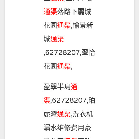
通渠
落路下麗城
花園
通渠
,愉景新
城
通渠
,62728207,翠怡
花園
通渠
,
盈翠半島
通
渠
,62728207,珀
麗灣
通渠
,洗衣机
漏水维修费用豪