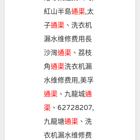
紅山半島
通渠
,太
子
通渠
、洗衣机
漏水维修费用長
沙灣
通渠
、荔枝
角
通渠
洗衣机漏
水维修费用,美孚
通渠
、九龍城
通
渠
、62728207,
九龍塘
通渠
、洗
衣机漏水维修费