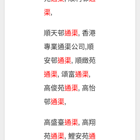
渠
,
順天邨
通渠
, 香港
專業通渠公司,順
安邨
通渠
, 順緻苑
通渠
, 頌富
通渠
,
高俊苑
通渠
, 高怡
邨
通渠
,
高盛臺
通渠
, 高翔
苑
通渠
, 鯉安苑
通