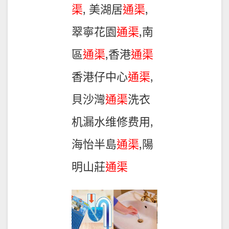
渠
, 美湖居
通渠
,
翠寧花園
通渠
,南
區
通渠
,香港
通渠
香港仔中心
通渠
,
貝沙灣
通渠
洗衣
机漏水维修费用,
海怡半島
通渠
,陽
明山莊
通渠