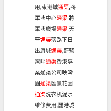
用,東港城
通渠
,將
軍澳中心
通渠
將
軍澳廣場
通渠
,天
晉
通渠
落路下日
出康城
通渠
,蔚藍
灣畔
通渠
香港專
業通渠公司映灣
園
通渠
匯景花園
通渠
洗衣机漏水
维修费用,麗港城