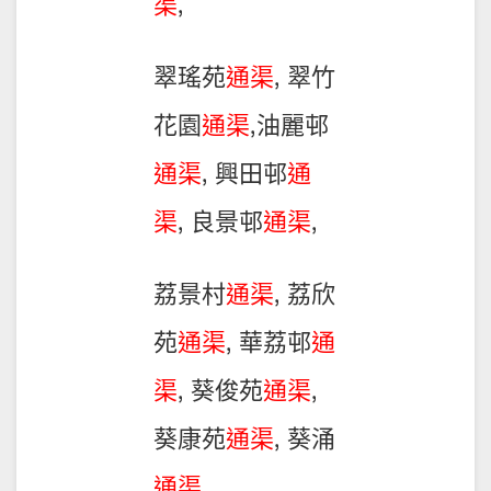
渠
,
翠瑤苑
通渠
, 翠竹
花園
通渠
,油麗邨
通渠
, 興田邨
通
渠
, 良景邨
通渠
,
荔景村
通渠
, 荔欣
苑
通渠
, 華荔邨
通
渠
, 葵俊苑
通渠
,
葵康苑
通渠
, 葵涌
通渠
,