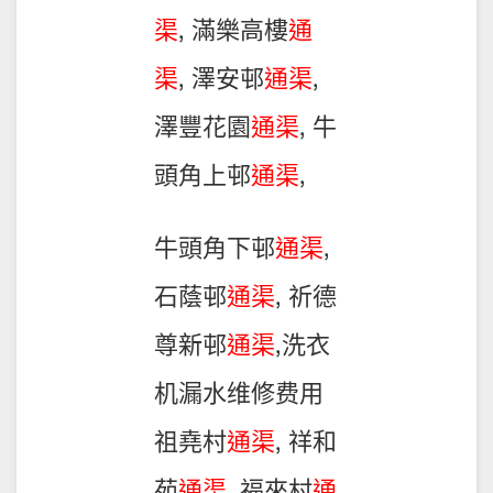
渠
, 滿樂高樓
通
渠
, 澤安邨
通渠
,
澤豐花園
通渠
, 牛
頭角上邨
通渠
,
牛頭角下邨
通渠
,
石蔭邨
通渠
, 祈德
尊新邨
通渠
,洗衣
机漏水维修费用
祖堯村
通渠
, 祥和
苑
通渠
, 福來村
通