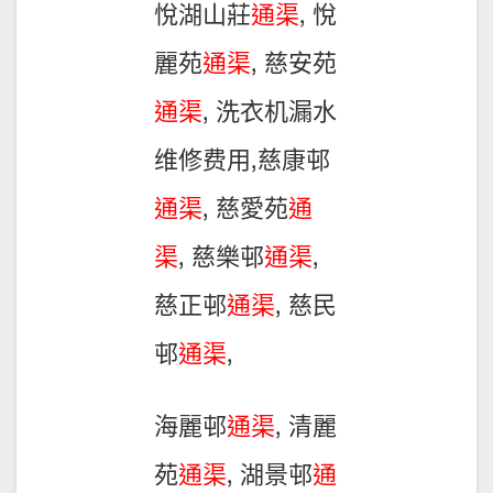
悅湖山莊
通渠
, 悅
麗苑
通渠
, 慈安苑
通渠
, 洗衣机漏水
维修费用,慈康邨
通渠
, 慈愛苑
通
渠
, 慈樂邨
通渠
,
慈正邨
通渠
, 慈民
邨
通渠
,
海麗邨
通渠
, 清麗
苑
通渠
, 湖景邨
通