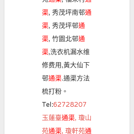
渠
, 秀茂坪南邨
通
渠
, 秀茂坪邨
通
渠
, 竹園北邨
通
渠
,洗衣机漏水维
修费用,黃大仙下
邨
通渠
.通渠方法
梳打粉。
Tel:
62728207
玉蓮臺
通渠
, 瓊山
苑
通渠
, 瓊軒苑
通