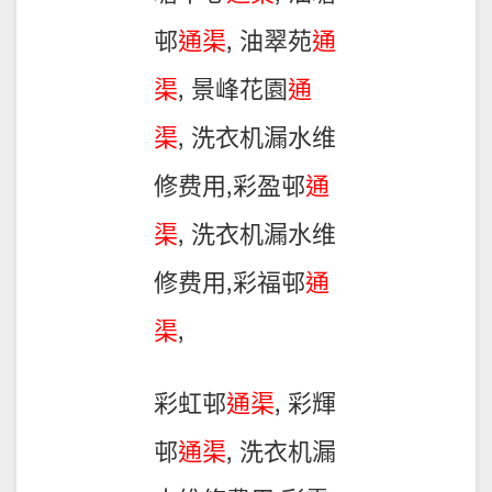
邨
通渠
, 油翠苑
通
渠
, 景峰花園
通
渠
, 洗衣机漏水维
修费用,彩盈邨
通
渠
, 洗衣机漏水维
修费用,彩福邨
通
渠
,
彩虹邨
通渠
, 彩輝
邨
通渠
, 洗衣机漏