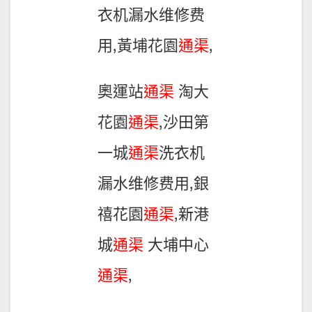
衣机漏水维修费
用,黃埔花園
通渠
,
奧運站
通渠
淘大
花園
通渠
,沙田第
一城
通渠
洗衣机
漏水维修费用,銀
禧花園
通渠
,新港
城
通渠
大埔中心
通渠
,