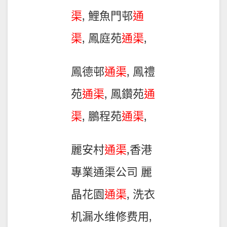
渠
, 鯉魚門邨
通
渠
, 鳳庭苑
通渠
,
鳳德邨
通渠
, 鳳禮
苑
通渠
, 鳳鑽苑
通
渠
, 鵬程苑
通渠
,
麗安村
通渠
,香港
專業通渠公司 麗
晶花園
通渠
, 洗衣
机漏水维修费用,