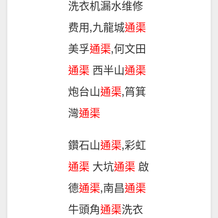
洗衣机漏水维修
费用,九龍城
通渠
美孚
通渠
,何文田
通渠
西半山
通渠
炮台山
通渠
,筲箕
灣
通渠
鑽石山
通渠
,彩虹
通渠
大坑
通渠
啟
德
通渠
,南昌
通渠
牛頭角
通渠
洗衣