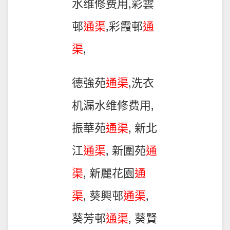
水维修费用,彩雲
邨
通渠
,彩霞邨
通
渠
,
德強苑
通渠
,洗衣
机漏水维修费用,
振華苑
通渠
, 新北
江
通渠
, 新圍苑
通
渠
, 新麗花園
通
渠
, 葵興邨
通渠
,
葵芳邨
通渠
, 葵賢