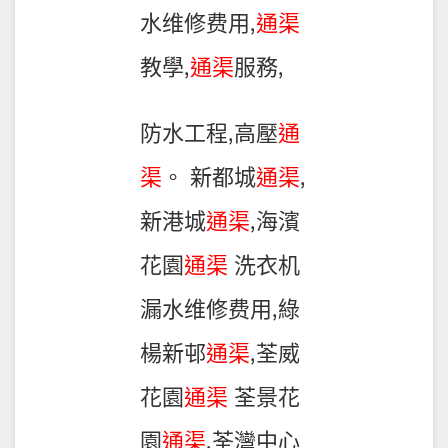
水维修费用,
通渠
教學,
通渠
服務,
防水工程,高壓
通
渠
。 新都城
通渠
,
新港城
通渠
,海濱
花園
通渠
洗衣机
漏水维修费用,綠
楊新邨
通渠
,荃威
花園
通渠
荃景花
園
通渠
,荃灣中心