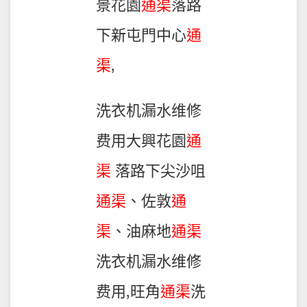
景花園
通渠
落路
下新屯門中心
通
渠
,
洗衣机漏水维修
费用大興花園
通
渠
落路下尖沙咀
通渠
、佐敦
通
渠
、油麻地
通渠
洗衣机漏水维修
费用,旺角
通渠
洗