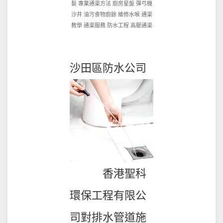
ON
髮
專業通渠方法
廚房星盤
彈弓機
2021-
沙井
油污食物廚餘
維修水喉
通渠
10-
教學
通渠服務
防水工程
高壓通渠
12
沙田區防水公司
香港聖科
環保工程有限公
司對排水管道施