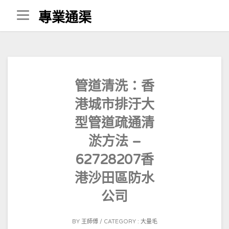
Skip
專業通渠
to
content
管道清洗：香
港城市排汙大
型管道疏通清
淤方法 –
62728207香
港沙田區防水
公司
POSTED
BY
王師傅
CATEGORY :
大量毛