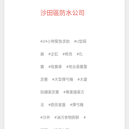
沙田區防水公司
24小時緊急求助
U型隔
器
企缸
修改
化
糞
吸糞車
地台渠嚴重
淤塞
大型彈弓機
大廈
街鋪渠淤塞
專業通渠方
法
廚房星盤
彈弓機
沙井
油污食物廚餘