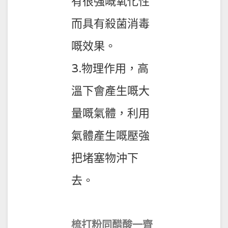
有很強嘅氧化性
而具有殺菌消毒
嘅效果。
3.物理作用，高
溫下會產生嘅大
量嘅氣體，利用
氣體產生嘅壓強
把堵塞物沖下
去。
梳打粉同醋酸一齊