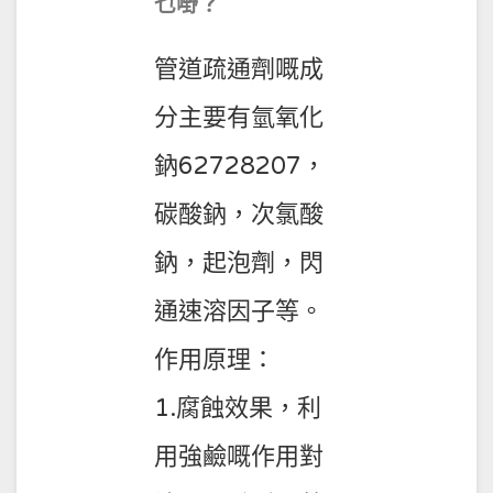
乜嘢？
管道疏通劑
嘅成
分主要有
氫氧化
鈉62728207
，
碳酸鈉
，
次氯酸
鈉
，
起泡劑
，
閃
通速溶因子
等。
作用原理：
1.腐蝕效果，利
用強鹼嘅作用對