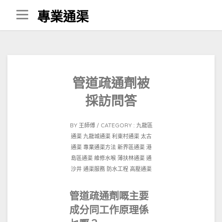
Skip
專業通渠
to
content
管道疏通劑被
採訪問答
POSTED
BY
王師傅
CATEGORY :
九龍區
ON
通渠
九龍城通渠
利東村通渠
太古
2023-
通渠
專業通渠方法
新界區通渠
港
08-
島區通渠
維修水喉
薄扶林通渠
通
06
沙井
通渠服務
防水工程
高壓通渠
管道疏通劑嘅主要
成分同工作原理係