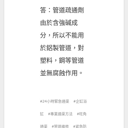
答：管道疏通劑
由於含強碱成
分，所以不能用
於鋁製管道，對
塑料，鋼等管道
並無腐蝕作用。
24小時緊急通渠
企缸浴
缸
專業通渠方法
旺角
通渠
管道維修
紧急防