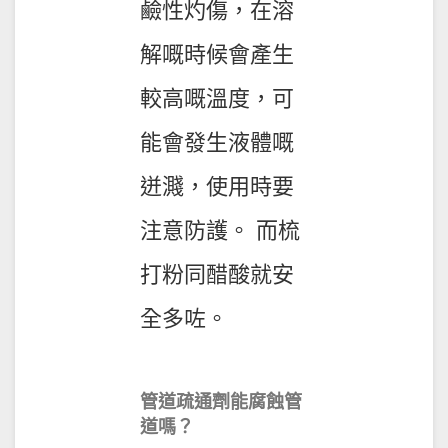
鹼性灼傷，在溶
解嘅時候會產生
較高嘅溫度，可
能會發生液體嘅
迸濺，使用時要
注意防護。 而梳
打粉同醋酸就安
全多咗。
管道疏通劑能腐蝕管
道嗎？