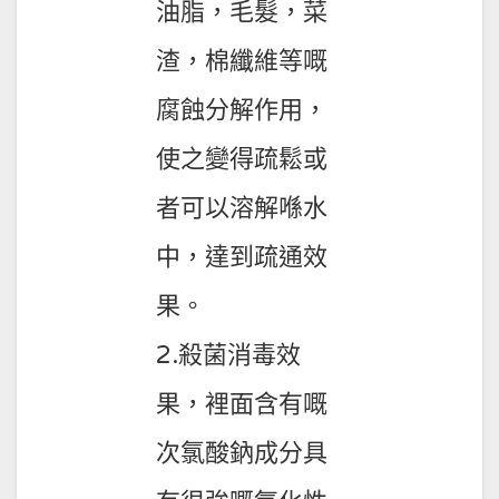
油脂，毛髮，菜
渣，棉纖維等嘅
腐蝕分解作用，
使之變得疏鬆或
者可以溶解喺水
中，達到疏通效
果。
2.殺菌消毒效
果，裡面含有嘅
次氯酸鈉成分具