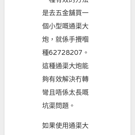
是去五金舖買一
個小型嘅
通渠大
炮
，就係手攪嗰
種
62728207
。
這種通渠大炮能
夠有效解決冇轉
彎且唔係太長嘅
坑渠問題。
如果使用通渠大