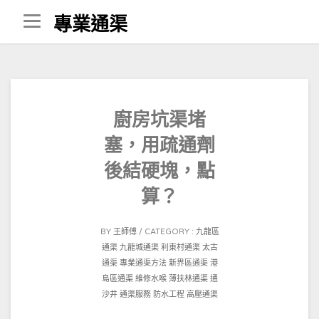
Skip
專業通渠
to
content
廚房坑渠堵
塞，用疏通劑
後結硬塊，點
算？
POSTED
BY
王師傅
CATEGORY :
九龍區
ON
通渠
九龍城通渠
利東村通渠
太古
2023-
通渠
專業通渠方法
新界區通渠
港
08-
島區通渠
維修水喉
薄扶林通渠
通
20
沙井
通渠服務
防水工程
高壓通渠