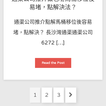
法
王
ON
易堵，點解決法？
師
2023-
傅
05-
通渠公司推介點解馬桶移位後容易
25
堵，點解決？ 長沙灣通渠通渠公司
6272 […]
通
Read the Post
渠
公
司
推
介
做
乜
嘢
Posts
馬
Page
Page
Page
1
2
3
桶
pagination
移
位
後