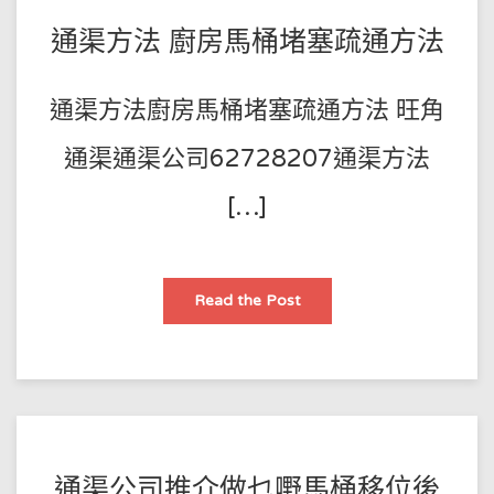
疏
通
POSTED
BY
通渠方法 廚房馬桶堵塞疏通方法
方
法
王
ON
師
2023-
通渠方法廚房馬桶堵塞疏通方法 旺角
傅
05-
25
通渠通渠公司62728207通渠方法
[…]
通
Read the Post
渠
方
法
廚
房
馬
桶
堵
塞
疏
通
POSTED
BY
通渠公司推介做乜嘢馬桶移位後
方