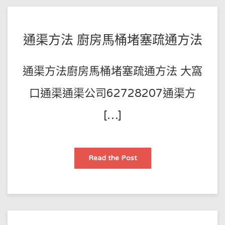
可
行
嗎
POSTED
BY
通渠方法 廚房馬桶堵塞疏通方法
王
ON
師
2023-
通渠方法廚房馬桶堵塞疏通方法 大窩
傅
05-
25
口通渠通渠公司62728207通渠方
[…]
通
Read the Post
渠
方
法
廚
房
馬
桶
堵
塞