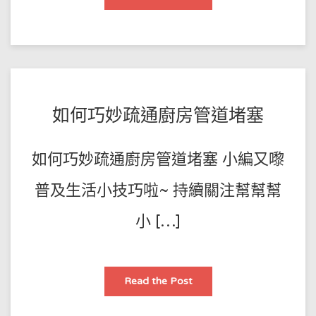
道
疏
通
劑
被
採
訪
問
答
POSTED
BY
如何巧妙疏通廚房管道堵塞
王
ON
師
2023-
如何巧妙疏通廚房管道堵塞 小編又嚟
傅
08-
01
普及生活小技巧啦~ 持續關注幫幫幫
小 […]
如
Read the Post
何
巧
妙