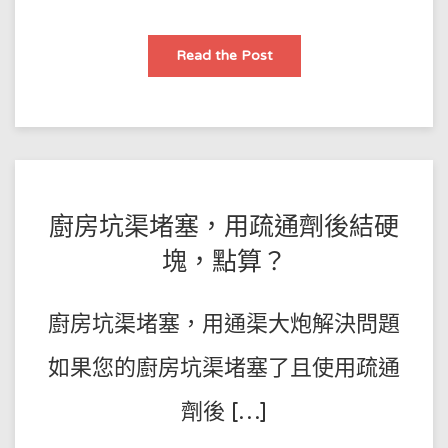
高
Read the Post
壓
通
渠
服
務：
針
對
嚴
重
堵
塞
POSTED
BY
廚房坑渠堵塞，用疏通劑後結硬
的
最
王
ON
佳
塊，點算？
解
師
2023-
決
方
傅
08-
案
廚房坑渠堵塞，用通渠大炮解決問題
20
如果您的廚房坑渠堵塞了且使用疏通
劑後 […]