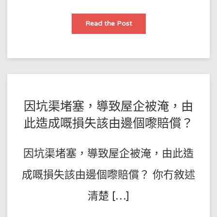
廚
Read the Post
房
坑
渠
堵
塞，
用
疏
通
劑
後
結
POSTED
BY
因坑渠堵塞，導致屋企被淹，由
硬
塊，
王
ON
點
此造成嘅損失該由邊個嚟賠償？
算？
師
2023-
傅
08-
因坑渠堵塞，導致屋企被淹，由此造
20
成嘅損失該由邊個嚟賠償？ 你冇敘述
清楚 […]