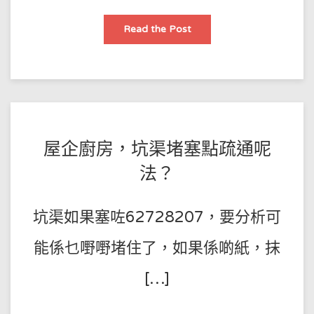
因
Read the Post
坑
渠
堵
塞，
導
致
屋
企
被
淹，
由
POSTED
BY
屋企廚房，坑渠堵塞點疏通呢
此
造
王
ON
成
法？
嘅
師
2023-
損
失
傅
08-
該
坑渠如果塞咗62728207，要分析可
由
20
邊
個
嚟
能係乜嘢嘢堵住了，如果係啲紙，抹
賠
償？
[…]