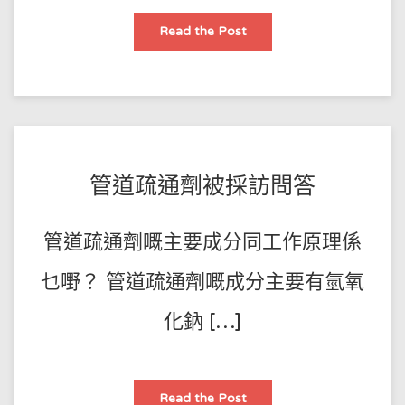
屋
Read the Post
企
廚
房，
坑
渠
堵
塞
點
疏
通
呢
POSTED
BY
管道疏通劑被採訪問答
法？
王
ON
師
2023-
管道疏通劑嘅主要成分同工作原理係
傅
08-
06
乜嘢？ 管道疏通劑嘅成分主要有氫氧
化鈉 […]
管
Read the Post