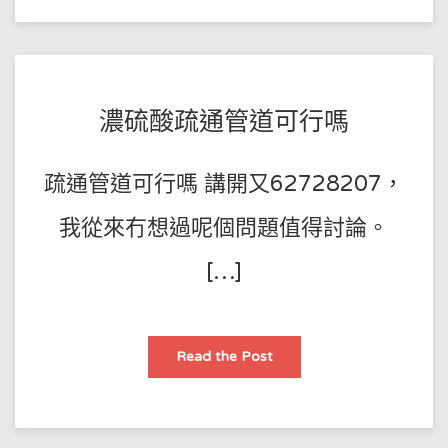
疏
通
廚
房
管
道
堵
塞
POSTED
BY
濃硫酸疏通管道可行嗎
王
ON
師
2023-
疏通管道可行嗎 講開又62728207，
傅
08-
01
我從來冇想過呢個問題值得討論。
[…]
濃
Read the Post
硫
酸
疏
通
管
道