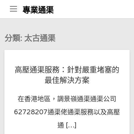
Skip
專業通渠
to
content
分類:
太古通渠
POSTED
BY
高壓通渠服務：針對嚴重堵塞的
王
ON
最佳解決方案
師
2023-
傅
08-
在香港地區，調景嶺通渠通渠公司
27
62728207通渠佬通渠服務以及高壓
通 […]