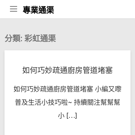
Skip
專業通渠
to
content
分類:
彩虹通渠
POSTED
BY
如何巧妙疏通廚房管道堵塞
王
ON
師
2023-
如何巧妙疏通廚房管道堵塞 小編又嚟
傅
08-
01
普及生活小技巧啦~ 持續關注幫幫幫
小 […]