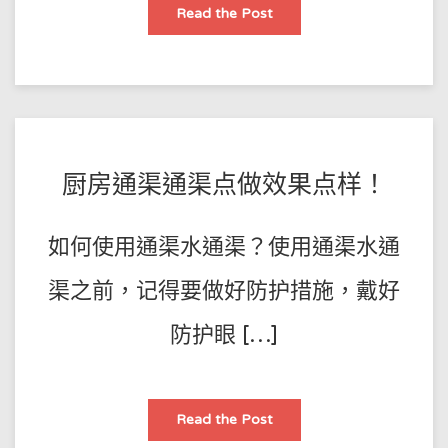
香
Read the Post
港
管
道
疏
通
通
渠，
馬
桶
疏
通
POSTED
BY
厨房通渠通渠点做效果点样！
的
工
王
ON
作
方
師
2023-
法
如何使用通渠水通渠？使用通渠水通
傅
02-
02
渠之前，记得要做好防护措施，戴好
防护眼 […]
厨
Read the Post
房
通