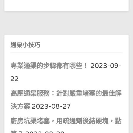
收
費
鴨
脷
洲
坑
渠
疏
通
高
壓
通渠小技巧
通
渠
鴨
脷
洲
專業通渠的步驟都有哪些！
2023-09-
廁
所
坑
22
渠
疏
通
高壓通渠服務：針對嚴重堵塞的最佳解
決方案
2023-08-27
廚房坑渠堵塞，用疏通劑後結硬塊，點