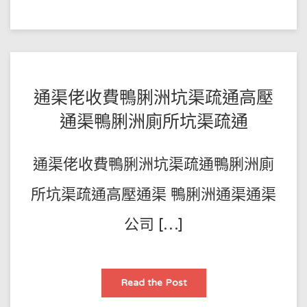
渠
通
渠
点
做
效
果
点
样！
POSTED
BY
通渠佬收費鴨脷洲坑渠疏通高壓
王
ON
通渠鴨脷洲廁所坑渠疏通
師
2023-
傅
01-
通渠佬收費鴨脷洲坑渠疏通鴨脷洲廁
20
所坑渠疏通高壓通渠 鴨脷洲通渠通渠
公司 […]
通
Read the Post
渠
佬