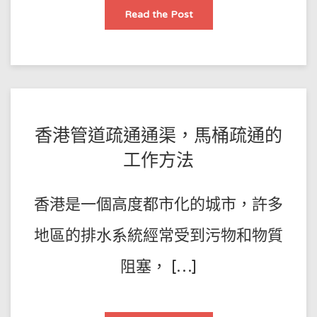
如
Read the Post
何
巧
妙
疏
通
廚
房
管
道
堵
塞
POSTED
BY
香港管道疏通通渠，馬桶疏通的
王
ON
工作方法
師
2023-
傅
04-
香港是一個高度都市化的城市，許多
06
地區的排水系統經常受到污物和物質
阻塞， […]