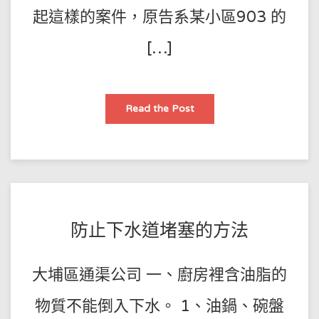
起這樣的案件，原告系某小區903 的
[…]
因
Read the Post
共
用
下
水
道
堵
塞
造
成
家
中
POSTED
BY
防止下水道堵塞的方法
被
淹,
王
ON
物
業
師
2021-
公
大埔區通渠公司 一、廚房裡含油脂的
司
傅
11-
和
樓
02
物質不能倒入下水。 1、油鍋、碗盤
上
業