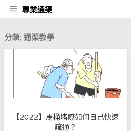
Skip
專業通渠
to
content
分類:
通渠教學
POSTED
BY
【2022】馬桶堵瞭如何自己快速
王
ON
疏通？
師
2021-