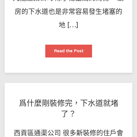
房的下水道也是非常容易發生堵塞的
地 […]
廚
Read the Post
房
下
水
道
總
是
堵，
教
你
一
個
POSTED
BY
爲什麼剛裝修完，下水道就堵
方
法
王
ON
暢
了？
通
師
2021-
無
阻
傅
11-
西貢區通渠公司 很多新裝修的住戶會
02