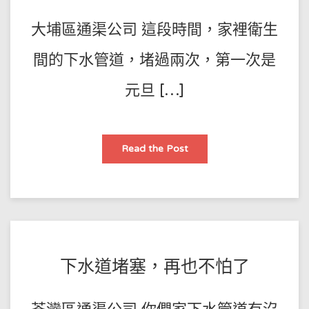
傅
11-
大埔區通渠公司 這段時間，家裡衛生
02
間的下水管道，堵過兩次，第一次是
元旦 […]
大
Read the Post
埔
區
通
渠
公
司 這
樣
疏
通，
廚
房
POSTED
BY
下水道堵塞，再也不怕了
下
水
王
ON
道
70
師
2021-
年