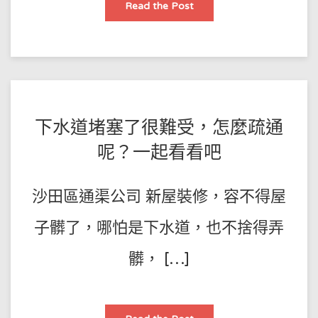
下
Read the Post
水
道
堵
塞
導
致
房
屋
被
淹，
原
POSTED
BY
下水道堵塞了很難受，怎麼疏通
因
不
王
ON
明
呢？一起看看吧
法
師
2021-
院：
樓
傅
11-
上
沙田區通渠公司 新屋裝修，容不得屋
住
02
戶
均
承
子髒了，哪怕是下水道，也不捨得弄
擔
責
任
髒， […]