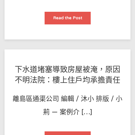
下
Read the Post
水
道
堵
了，
汙
水
滿
地，
他
把
樓
POSTED
BY
下水道堵塞導致房屋被淹，原因
上
30
王
ON
家
不明法院：樓上住戶均承擔責任
業
師
2021-
主
全
傅
11-
告
離島區通渠公司 編輯 / 沐小 排版 / 小
了
02
······
荊 — 案例介 […]