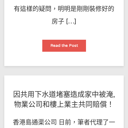
有這樣的疑問，明明是剛剛裝修好的
房子 […]
爲
Read the Post
什
麼
剛
裝
修
完，
下
水
道
就
堵
POSTED
BY
因共用下水道堵塞造成家中被淹,
了？
王
ON
物業公司和樓上業主共同賠償！
師
2021-
傅
11-
香港島通渠公司 日前，筆者代理了一
02