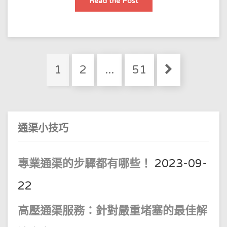
下
Read the Post
水
道
堵
塞
了
很
難
受，
Posts
怎
Page
Page
Page
1
2
...
51
麼
pagination
疏
通
呢？
一
起
看
看
通渠小技巧
吧
專業通渠的步驟都有哪些！
2023-09-
22
高壓通渠服務：針對嚴重堵塞的最佳解