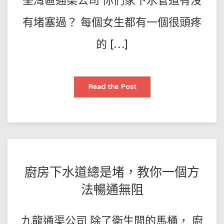
荃灣區通渠公司 你們家下水管道有沒
都
傅
11-
不
會
02
有堵塞過？ 每個女生都有一個很頭疼
堵
塞!
的 […]
下
Read the Post
水
道
堵
塞，
再
也
不
怕
了
POSTED
BY
廚房下水道總是堵，教你一個方
王
ON
法暢通無阻
師
2021-
傅
11-
九龍通渠公司 除了衛生間的馬桶， 廚
02