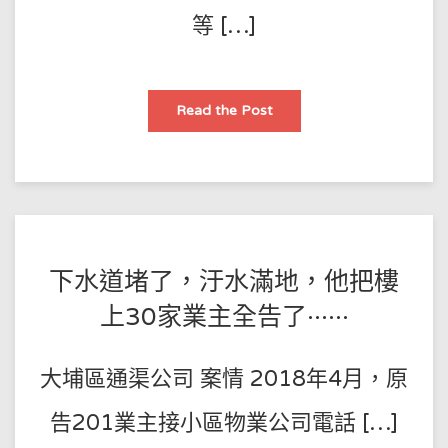
主
等 […]
共
同
賠
償！
防
Read the Post
止
下
水
道
堵
塞
的
方
法
POSTED
BY
下水道堵了，汙水滿地，他把樓
王
ON
上30家業主全告了······
師
2021-
傅
11-
大埔區通渠公司 案情 2018年4月，原
02
告201業主接小區物業公司電話 […]