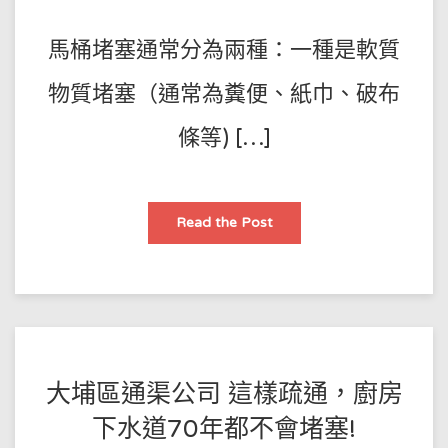
傅
12-
馬桶堵塞通常分為兩種：一種是軟質
17
物質堵塞（通常為糞便、紙巾、破布
條等) […]
【2022】
Read the Post
馬
桶
堵
瞭
如
何
自
己
快
速
疏
POSTED
BY
大埔區通渠公司 這樣疏通，廚房
通？
王
ON
下水道70年都不會堵塞!
師
2021-