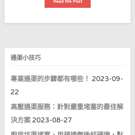
專
Read the Post
業
設
備
【
專
業
通
渠
方
法】
通渠小技巧
專業通渠的步驟都有哪些！
2023-09-
22
高壓通渠服務：針對嚴重堵塞的最佳解
決方案
2023-08-27
廚房坑渠堵塞，用疏通劑後結硬塊，點