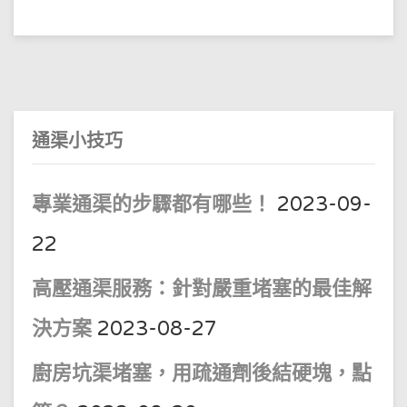
缸
或
地
台
渠
嚴
重
淤
塞
通渠小技巧
專業通渠的步驟都有哪些！
2023-09-
22
高壓通渠服務：針對嚴重堵塞的最佳解
決方案
2023-08-27
廚房坑渠堵塞，用疏通劑後結硬塊，點