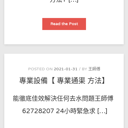
【威
Read the Post
猛
先
生
水
管
疏
通
剂】
62728207
西
灣
POSTED ON
2021-01-31
BY
王師傅
河
防
專業設備【 專業通渠 方法】
水
工
程
公
司
能徹底佳效解決任何去水問題王師傅
62728207 24小時緊急求 […]