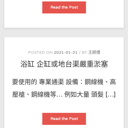
專
Read the Post
業
設
備
【
專
業
通
渠
方
法】
POSTED ON
2021-01-31
BY
王師傅
浴缸 企缸或地台渠嚴重淤塞
要使用的 專業通渠 設備：鋼線機、高
壓槍、鋼線機等… 例如大量 頭髮 […]
浴
Read the Post
缸
企