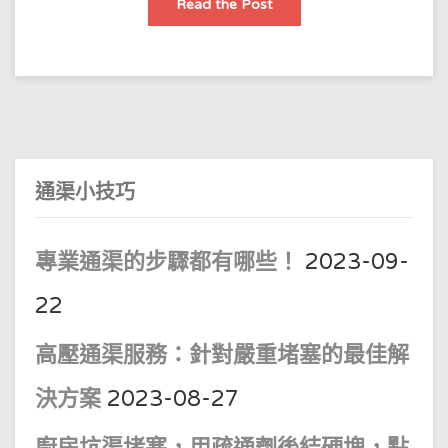
一
Read the Post
般
自
行
通
渠
時
使
用
的
工
具
通渠小技巧
專業通渠的步驟都有哪些！
2023-09-
22
高壓通渠服務：針對嚴重堵塞的最佳解
決方案
2023-08-27
廚房坑渠堵塞，用疏通劑後結硬塊，點